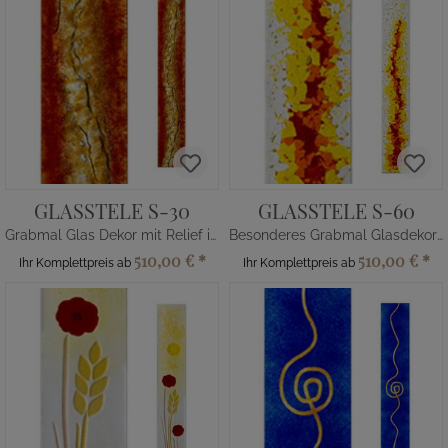
GLASSTELE S-30
GLASSTELE S-60
Grabmal Glas Dekor mit Relief in Rot-Gelb
Besonderes Grabmal Glasdekor in Gelb-Rot
510,00 €
*
510,00 €
*
Ihr Komplettpreis ab
Ihr Komplettpreis ab