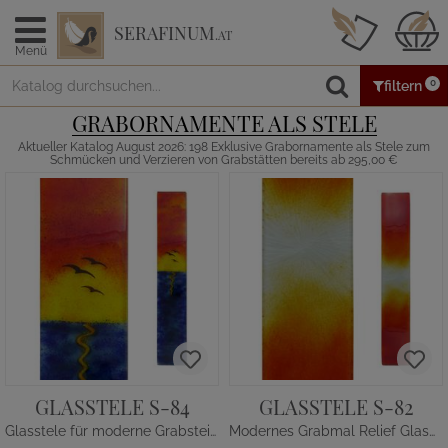
SERAFINUM
.AT
Menü
0
filtern
GRABORNAMENTE ALS STELE
Aktueller Katalog August 2026: 198 Exklusive Grabornamente als Stele zum
Schmücken und Verzieren von Grabstätten bereits ab 295,00 €
GLASSTELE S-84
GLASSTELE S-82
Glasstele für moderne Grabsteine Sonnenuntargang
Modernes Grabmal Relief Glasdekor Orange-Gelb