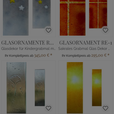
GLASORNAMENTE RE-8
GLASORNAMENT RE-1
Glasdekor für Kindergrabmal mit Sternen
Sakrales Grabmal Glas Dekor mit Kreuz
345,00 €
*
295,00 €
*
Ihr Komplettpreis ab
Ihr Komplettpreis ab