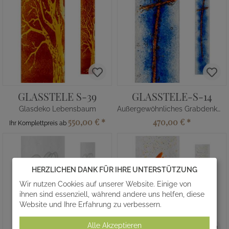
GLASSTELE S-39
GLASSTELE-S-14
Glasdeko Lebensbaum
Außergewöhnliches Grabdenkmal Glasdekor Kreuz
550,00 €
*
470,00 €
*
Ihr Komplettpreis ab
HERZLICHEN DANK FÜR IHRE UNTERSTÜTZUNG
Wir nutzen Cookies auf unserer Website. Einige von
ihnen sind essenziell, während andere uns helfen, diese
Website und Ihre Erfahrung zu verbessern.
Alle Akzeptieren