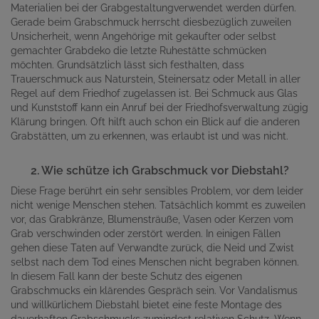
Materialien bei der Grabgestaltungverwendet werden dürfen.
Gerade beim Grabschmuck herrscht diesbezüglich zuweilen
Unsicherheit, wenn Angehörige mit gekaufter oder selbst
gemachter Grabdeko die letzte Ruhestätte schmücken
möchten. Grundsätzlich lässt sich festhalten, dass
Trauerschmuck aus Naturstein, Steinersatz oder Metall in aller
Regel auf dem Friedhof zugelassen ist. Bei Schmuck aus Glas
und Kunststoff kann ein Anruf bei der Friedhofsverwaltung zügig
Klärung bringen. Oft hilft auch schon ein Blick auf die anderen
Grabstätten, um zu erkennen, was erlaubt ist und was nicht.
2. Wie schütze ich Grabschmuck vor Diebstahl?
Diese Frage berührt ein sehr sensibles Problem, vor dem leider
nicht wenige Menschen stehen. Tatsächlich kommt es zuweilen
vor, das Grabkränze, Blumensträuße, Vasen oder Kerzen vom
Grab verschwinden oder zerstört werden. In einigen Fällen
gehen diese Taten auf Verwandte zurück, die Neid und Zwist
selbst nach dem Tod eines Menschen nicht begraben können.
In diesem Fall kann der beste Schutz des eigenen
Grabschmucks ein klärendes Gespräch sein. Vor Vandalismus
und willkürlichem Diebstahl bietet eine feste Montage des
dauerhaften Grabschmucks zumindest relativen Schutz. Wenn