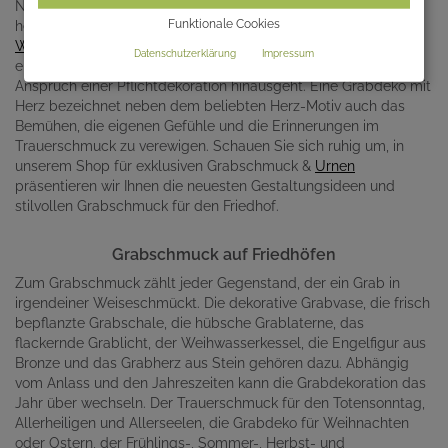
Nicht nur der Trauerkranz oder das Trauergesteck schmücken
Funktionale Cookies
heutzutage das Grab. Grablaterne, Grabvase,
Weihwasserkessel
und dekorative Grabfiguren zeugen von
Datenschutzerklärung
Impressum
einem künstlerischen Gestaltungswillen, der weit über den
Anspruch einer Pflichtdekoration hinausgeht. Eine Grabdeko mit
Herz bezeichnet neben dem beliebten Herz-Motiv auch das
Bemühen, die eigenen Gefühle und die Erinnerungen im
Trauerschmuck zu verewigen. Schauen Sie sich ruhig um, in
unserem Shop für exklusiven Grabschmuck &
Urnen
präsentieren wir Ihnen die neuesten Gestaltungsideen und
stilvollen Grabschmuck für den Friedhof.
Grabschmuck auf Friedhöfen
Zum Grabschmuck zählt jeder Gegenstand, der ein Grab in
irgendeiner Weiseschmückt. Die dekorative Grabvase, die frisch
bepflanzte Grabschale, die hübsche Grablaterne, das
flackernde Grablicht, der Weihwasserkessel, die Engelfigur aus
Bronze und das Grabherz aus Stein gehören dazu. Abhängig
vom Anlass und den Jahreszeiten kann die Grabdekoration das
Jahr über wechseln. Der Trauerschmuck für den Totensonntag,
Allerheiligen und Allerseelen, die Grabdeko für Weihnachten
oder Ostern, der Frühlings-, Sommer-, Herbst- und