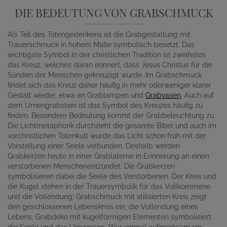
DIE BEDEUTUNG VON GRABSCHMUCK
Als Teil des Totengedenkens ist die Grabgestaltung mit
Trauerschmuck in hohem Maße symbolisch besetzt. Das
wichtigste Symbol in der christlichen Tradition ist zweifellos
das Kreuz, welches daran erinnert, dass Jesus Christus für die
Sünden der Menschen gekreuzigt wurde. Im Grabschmuck
findet sich das Kreuz daher häufig in mehr oderweniger klarer
Gestalt wieder, etwa an Grablampen und
Grabvasen
. Auch auf
dem Urnengrabstein ist das Symbol des Kreuzes häufig zu
finden. Besondere Bedeutung kommt der Grabbeleuchtung zu.
Die Lichtmetaphorik durchzieht die gesamte Bibel und auch im
vorchristlichen Totenkult wurde das Licht schon früh mit der
Vorstellung einer Seele verbunden. Deshalb werden
Grabkerzen heute in einer Grablaterne in Erinnerung an einen
verstorbenen Menschenentzündet. Die Grabkerzen
symbolisieren dabei die Seele des Verstorbenen. Der Kreis und
die Kugel stehen in der Trauersymbolik für das Vollkommene
und die Vollendung; Grabschmuck mit stilisierten Kreis zeigt
den geschlossenen Lebenskreis ein, die Vollendung eines
Lebens. Grabdeko mit kugelförmigen Elementen symbolisiert
die Seele und das Universum. Wer einmal aufmerksam ein