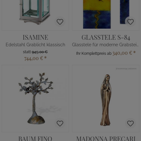
ISAMINE
GLASSTELE S-84
Edelstahl Grablicht klassisch
Glasstele für moderne Grabsteine Sonnenuntargang
340,00 €
*
statt
945,00 €
Ihr Komplettpreis ab
744,00 €
*
BAUM FINO
MADONNA PRECARI