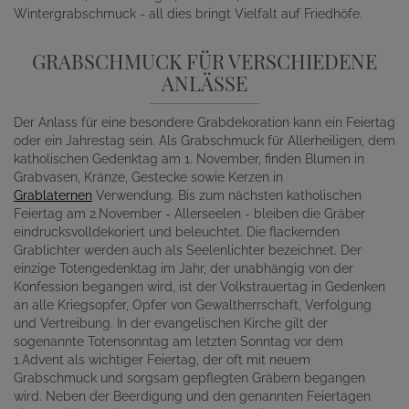
Wintergrabschmuck - all dies bringt Vielfalt auf Friedhöfe.
GRABSCHMUCK FÜR VERSCHIEDENE
ANLÄSSE
Der Anlass für eine besondere Grabdekoration kann ein Feiertag
oder ein Jahrestag sein. Als Grabschmuck für Allerheiligen, dem
katholischen Gedenktag am 1. November, finden Blumen in
Grabvasen, Kränze, Gestecke sowie Kerzen in
Grablaternen
Verwendung. Bis zum nächsten katholischen
Feiertag am 2.November - Allerseelen - bleiben die Gräber
eindrucksvolldekoriert und beleuchtet. Die flackernden
Grablichter werden auch als Seelenlichter bezeichnet. Der
einzige Totengedenktag im Jahr, der unabhängig von der
Konfession begangen wird, ist der Volkstrauertag in Gedenken
an alle Kriegsopfer, Opfer von Gewaltherrschaft, Verfolgung
und Vertreibung. In der evangelischen Kirche gilt der
sogenannte Totensonntag am letzten Sonntag vor dem
1.Advent als wichtiger Feiertag, der oft mit neuem
Grabschmuck und sorgsam gepflegten Gräbern begangen
wird. Neben der Beerdigung und den genannten Feiertagen