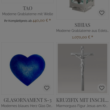
TAO
Moderne Grablaterne mit Welle
440,00 €
*
Ihr Komplettpreis ab
SIHIAS
Moderne Grablaterne aus Edelstahl
1.070,00 €
*
GLASORNAMENT S-3
KRUZIFIX MIT INSCHRIFT
Modernes blaues Herz Glas Dekor für Grabstein
Marmorguss Figur Jesus am Kreuz