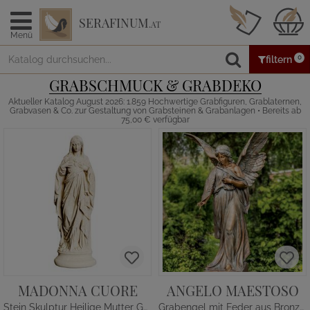
SERAFINUM
.AT
Menü
0
filtern
GRABSCHMUCK & GRABDEKO
Aktueller Katalog August 2026: 1.859 Hochwertige Grabfiguren, Grablaternen,
Grabvasen & Co. zur Gestaltung von Grabsteinen & Grabanlagen • Bereits ab
75,00 € verfügbar
MADONNA CUORE
ANGELO MAESTOSO
Stein Skulptur Heilige Mutter Gottes mit Herz
Grabengel mit Feder aus Bronze - groß