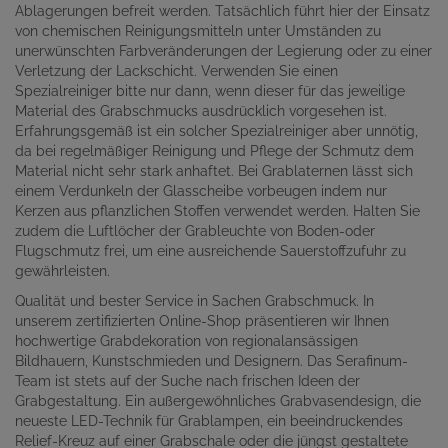
Ablagerungen befreit werden. Tatsächlich führt hier der Einsatz
von chemischen Reinigungsmitteln unter Umständen zu
unerwünschten Farbveränderungen der Legierung oder zu einer
Verletzung der Lackschicht. Verwenden Sie einen
Spezialreiniger bitte nur dann, wenn dieser für das jeweilige
Material des Grabschmucks ausdrücklich vorgesehen ist.
Erfahrungsgemäß ist ein solcher Spezialreiniger aber unnötig,
da bei regelmäßiger Reinigung und Pflege der Schmutz dem
Material nicht sehr stark anhaftet. Bei Grablaternen lässt sich
einem Verdunkeln der Glasscheibe vorbeugen indem nur
Kerzen aus pflanzlichen Stoffen verwendet werden. Halten Sie
zudem die Luftlöcher der Grableuchte von Boden-oder
Flugschmutz frei, um eine ausreichende Sauerstoffzufuhr zu
gewährleisten.
Qualität und bester Service in Sachen Grabschmuck. In
unserem zertifizierten Online-Shop präsentieren wir Ihnen
hochwertige Grabdekoration von regionalansässigen
Bildhauern, Kunstschmieden und Designern. Das Serafinum-
Team ist stets auf der Suche nach frischen Ideen der
Grabgestaltung. Ein außergewöhnliches Grabvasendesign, die
neueste LED-Technik für Grablampen, ein beeindruckendes
Relief-Kreuz auf einer Grabschale oder die jüngst gestaltete