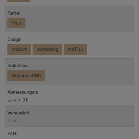
Farbe:
Grau
Design:
modern
rechteckig
mit Fuß
Kollektion:
Moderna WBG
Abmessungen:
27,5cm (H)
Versandart:
Paket
EAN: