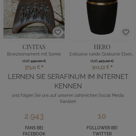
CIVITAS
HERO
Bronzeornament mit Sonne
Exklusive runde Graburne Ebenholz
statt
440,00 €
statt
425,00 €
373,11 €
*
302,52 €
*
LERNEN SIE SERAFINUM IM INTERNET
KENNEN
und folgen Sie uns auf unseren zahlreichen Social Media
Kanälen
2.943
10
FANS BEI
FOLLOWER BEI
FACEBOOK
TWITTER