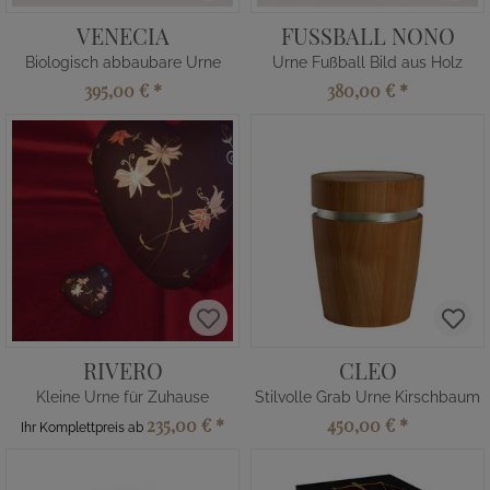
VENECIA
FUSSBALL NONO
Biologisch abbaubare Urne
Urne Fußball Bild aus Holz
395,00 €
*
380,00 €
*
RIVERO
CLEO
Kleine Urne für Zuhause
Stilvolle Grab Urne Kirschbaum
235,00 €
*
450,00 €
*
Ihr Komplettpreis ab