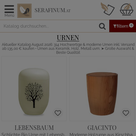
SERAFINUM
.AT
Menü
0
filtern
URNEN
Aktueller Katalog August 2026: 314 Hochwertige & moderne Urnen inkl. Versand
ab 135,00 € kaufen • Urnen aus Keramik, Holz, Metall uvm. ➤ Große Auswahl &
Beste Qualität
LEBENSBAUM
GIACINTO
Schlichte Bio Urne mit Lebensbaum
Moderne Holzurne aus Kirschbaum