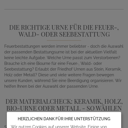
DIE RICHTIGE URNE FÜR DIE FEUER-,
WALD- ODER SEEBESTATTUNG
Feuerbestattungen werden immer beliebter - doch die Auswahl
der passenden Bestattungsurne ist bei der aktuellen Vielfalt
keine leichte Aufgabe. Welche Urne passt zum Verstorbenen?
Brauche ich eine Biourne für eine Feuer-, Wald- oder
Seebestattung? Erlaubt der Friedhof Urnen aus Stein, Keramik,
Holz oder Metall? Diese und viele weitere Fragen bewegen
unsere Kunden, während Sie eine Beerdigung organisieren. Wir
helfen Ihnen bei der Auswahl der passenden Urne.
DER MATERIALCHECK: KERAMIK, HOLZ,
BIO-URNE ODER METALL - SO WÄHLEN
SIE RICHTIG!
HERZLICHEN DANK FÜR IHRE UNTERSTÜTZUNG
Wir nutzen Cookies auf unserer Website. Einige von
Sie suchen eine schöne Urne für eine liebevolle Bestattung?