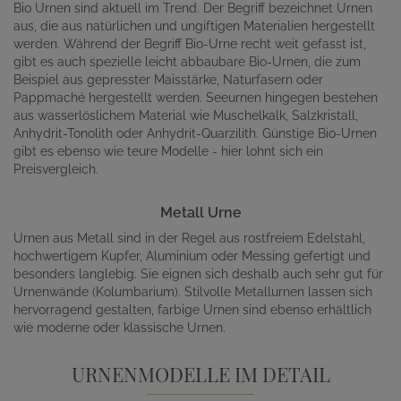
Bio Urnen sind aktuell im Trend. Der Begriff bezeichnet Urnen
aus, die aus natürlichen und ungiftigen Materialien hergestellt
werden. Während der Begriff Bio-Urne recht weit gefasst ist,
gibt es auch spezielle leicht abbaubare Bio-Urnen, die zum
Beispiel aus gepresster Maisstärke, Naturfasern oder
Pappmaché hergestellt werden. Seeurnen hingegen bestehen
aus wasserlöslichem Material wie Muschelkalk, Salzkristall,
Anhydrit-Tonolith oder Anhydrit-Quarzilith. Günstige Bio-Urnen
gibt es ebenso wie teure Modelle - hier lohnt sich ein
Preisvergleich.
Metall Urne
Urnen aus Metall sind in der Regel aus rostfreiem Edelstahl,
hochwertigem Kupfer, Aluminium oder Messing gefertigt und
besonders langlebig. Sie eignen sich deshalb auch sehr gut für
Urnenwände (Kolumbarium). Stilvolle Metallurnen lassen sich
hervorragend gestalten, farbige Urnen sind ebenso erhältlich
wie moderne oder klassische Urnen.
URNENMODELLE IM DETAIL