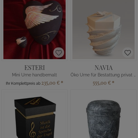
ESTERI
NAVIA
Mini Urne handbemalt
Öko Urne für Bestattung privat kaufen
235,00 €
*
555,00 €
*
Ihr Komplettpreis ab