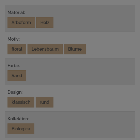
Material:
Arboform
Holz
Motiv:
floral
Lebensbaum
Blume
Farbe:
Sand
Design:
klassisch
rund
Kollektion:
Biologica