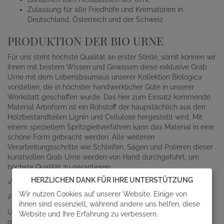
Zulassung für alle Friedhöfe und Krematorien in
Deutschland, Österreich und der Schweiz
PRODUKTION DER BIO URNE
Für uns steht höchste Qualität an erster Stelle, somit können wir
ihnen mit bestem Wissen und Gewissen diese exklusive Grab
Urne mit dem Lebensbaumaus unserer Kollektion Biologica
vorstellen, die in höchster handwerklicher Güte in unserer
Werkstatt geschaffen wurde. Das hier zum Einsatz kommende
Material Arboform ist ein Rohstoff der haupstächlich aus den
Holzbestandteilen Lignin und Cellulose hergestellt wird. Mit
einem speziellem Spritzgießverfahren kann das Material in eine
schöne Form gebracht werden. Alle weiteren
Verarbeitungsschritte wie Schleifen, Sägen und Polieren dieser
kunstvollen Grab Urne werden von Hand durchgeführt, um
höchste Qualität zu garantieren.
HERZLICHEN DANK FÜR IHRE UNTERSTÜTZUNG
>
Wichtige Fragen
Wir nutzen Cookies auf unserer Website. Einige von
Passt jede Aschekapsel in diese Urne?
ihnen sind essenziell, während andere uns helfen, diese
Unsere Graburnen sind so dimensioniert, dass alle in Europa
Website und Ihre Erfahrung zu verbessern.
geläufigen Aschekapseln in Ihnen Platz finden.