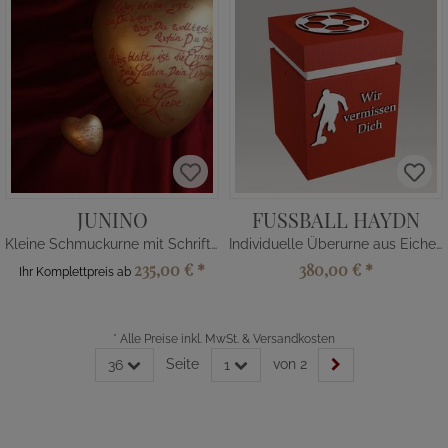
JUNINO
FUSSBALL HAYDN
Kleine Schmuckurne mit Schriftzug
Individuelle Überurne aus Eichenholz
235,00 €
*
380,00 €
*
Ihr Komplettpreis ab
*
Alle Preise inkl. MwSt. & Versandkosten
Seite
von 2
36
1