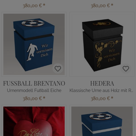
380,00 €
*
380,00 €
*
FUSSBALL BRENTANO
HEDERA
Urnenmodell Fußball Eiche
Klassische Urne aus Holz mit Ranke
380,00 €
*
380,00 €
*