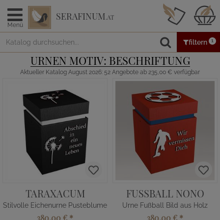
SERAFINUM
.AT
Menü
1
filtern
URNEN MOTIV: BESCHRIFTUNG
Aktueller Katalog August 2026: 52 Angebote ab 235,00 € verfügbar
TARAXACUM
FUSSBALL NONO
Stilvolle Eichenurne Pusteblume
Urne Fußball Bild aus Holz
380,00 €
*
380,00 €
*