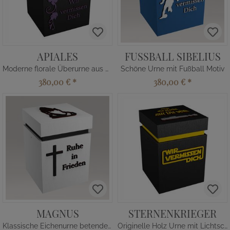
APIALES
FUSSBALL SIBELIUS
Moderne florale Überurne aus Eichenholz
Schöne Urne mit Fußball Motiv
380,00 €
*
380,00 €
*
MAGNUS
STERNENKRIEGER
Klassische Eichenurne betende Hände Kreuz
Originelle Holz Urne mit Lichtschwert