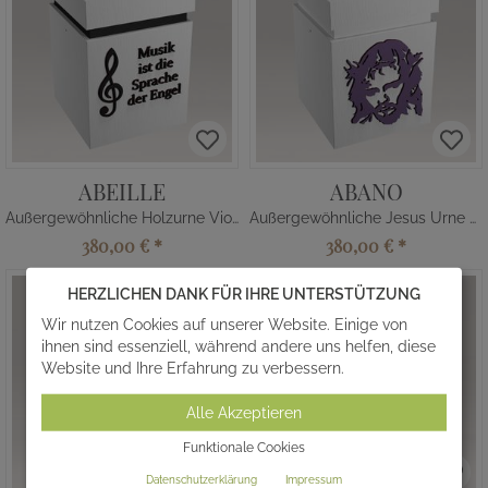
ABEILLE
ABANO
Außergewöhnliche Holzurne Violinenschlüssel
Außergewöhnliche Jesus Urne Holz
380,00 €
*
380,00 €
*
HERZLICHEN DANK FÜR IHRE UNTERSTÜTZUNG
Wir nutzen Cookies auf unserer Website. Einige von
ihnen sind essenziell, während andere uns helfen, diese
Website und Ihre Erfahrung zu verbessern.
Alle Akzeptieren
Funktionale Cookies
Datenschutzerklärung
Impressum