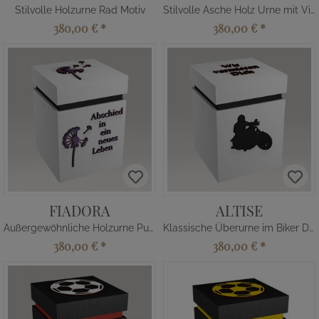
Stilvolle Holzurne Rad Motiv
Stilvolle Asche Holz Urne mit Violine
380,00 €
*
380,00 €
*
FIADORA
ALTISE
Außergewöhnliche Holzurne Pusteblume
Klassische Überurne im Biker Design
380,00 €
*
380,00 €
*