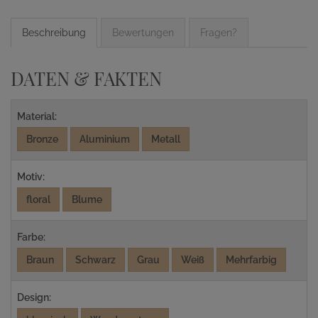
Beschreibung
Bewertungen
Fragen?
DATEN & FAKTEN
Material:
Bronze
Aluminium
Metall
Motiv:
floral
Blume
Farbe:
Braun
Schwarz
Grau
Weiß
Mehrfarbig
Design: