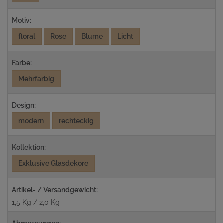
Motiv:
floral
Rose
Blume
Licht
Farbe:
Mehrfarbig
Design:
modern
rechteckig
Kollektion:
Exklusive Glasdekore
Artikel- / Versandgewicht:
1,5 Kg / 2,0 Kg