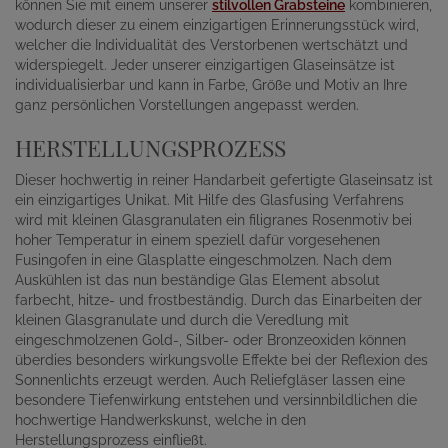
können Sie mit einem unserer
stilvollen Grabsteine
kombinieren,
wodurch dieser zu einem einzigartigen Erinnerungsstück wird,
welcher die Individualität des Verstorbenen wertschätzt und
widerspiegelt. Jeder unserer einzigartigen Glaseinsätze ist
individualisierbar und kann in Farbe, Größe und Motiv an Ihre
ganz persönlichen Vorstellungen angepasst werden.
HERSTELLUNGSPROZESS
Dieser hochwertig in reiner Handarbeit gefertigte Glaseinsatz ist
ein einzigartiges Unikat. Mit Hilfe des Glasfusing Verfahrens
wird mit kleinen Glasgranulaten ein filigranes Rosenmotiv bei
hoher Temperatur in einem speziell dafür vorgesehenen
Fusingofen in eine Glasplatte eingeschmolzen. Nach dem
Auskühlen ist das nun beständige Glas Element absolut
farbecht, hitze- und frostbeständig. Durch das Einarbeiten der
kleinen Glasgranulate und durch die Veredlung mit
eingeschmolzenen Gold-, Silber- oder Bronzeoxiden können
überdies besonders wirkungsvolle Effekte bei der Reflexion des
Sonnenlichts erzeugt werden. Auch Reliefgläser lassen eine
besondere Tiefenwirkung entstehen und versinnbildlichen die
hochwertige Handwerkskunst, welche in den
Herstellungsprozess einfließt.