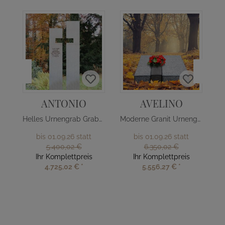
ANTONIO
AVELINO
Helles Urnengrab Grabmal mit Kreuz
Moderne Granit Urnengrab Liegeplatte
bis 01.09.26 statt
bis 01.09.26 statt
5.400,02 €
6.350,02 €
Ihr Komplettpreis
Ihr Komplettpreis
4.725,02 €
*
5.556,27 €
*