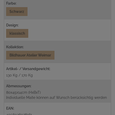
Farbe:
Schwarz
Design:
klassisch
Kollektion:
Bildhauer Atelier Weimar
Artikel- / Versandgewicht:
130 Kg / 170 Kg
Abmessungen:
80x45x14cm (HxBxT)
Individuelle Maße können auf Wunsch berücksichtig werden
EAN:
4056026078161