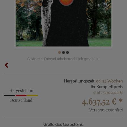
Grabstein-Entwurf urheberrechtlich geschützt.
Herstellungszeit:
ca. 14 Wochen
Ihr Komplettpreis
Hergestellt in
statt
5.300,02 €
4.637,52 €
*
Deutschland
Versandkostenfrei
Größe des Grabsteins: