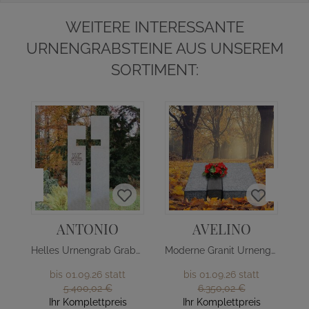
WEITERE INTERESSANTE
URNENGRABSTEINE AUS UNSEREM
SORTIMENT:
ANTONIO
AVELINO
Helles Urnengrab Grabmal mit Kreuz
Moderne Granit Urnengrab Liegeplatte
bis 01.09.26 statt
bis 01.09.26 statt
5.400,02 €
6.350,02 €
Ihr Komplettpreis
Ihr Komplettpreis