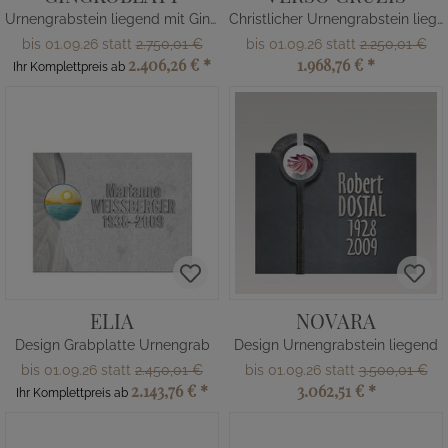
Urnengrabstein liegend mit Gingko
Christlicher Urnengrabstein liegend
bis 01.09.26 statt
2.750,01 €
bis 01.09.26 statt
2.250,01 €
2.406,26 €
*
1.968,76 €
*
Ihr Komplettpreis ab
ELIA
NOVARA
Design Grabplatte Urnengrab
Design Urnengrabstein liegend
bis 01.09.26 statt
2.450,01 €
bis 01.09.26 statt
3.500,01 €
2.143,76 €
*
3.062,51 €
*
Ihr Komplettpreis ab