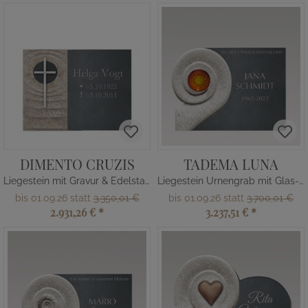
DIMENTO CRUZIS
TADEMA LUNA
Liegestein mit Gravur & Edelstahl Kreuz
Liegestein Urnengrab mit Glas-Sonne
bis 01.09.26 statt
3.350,01 €
bis 01.09.26 statt
3.700,01 €
2.931,26 €
*
3.237,51 €
*