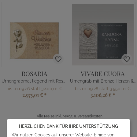
ROSARIA
VIVARE CUORA
Urnengrabmal liegend mit Rosenrelief
Urnengrab mit Bronze Herzen & Gravur
bis 01.09.26 statt
3.400,01 €
bis 01.09.26 statt
3.550,01 €
2.975,01 €
*
3.106,26 €
*
*
Alle Preise inkl. MwSt. & Versandkosten
Seite
von 3
36
1
HERZLICHEN DANK FÜR IHRE UNTERSTÜTZUNG
Wir nutzen Cookies auf unserer Website. Einige von