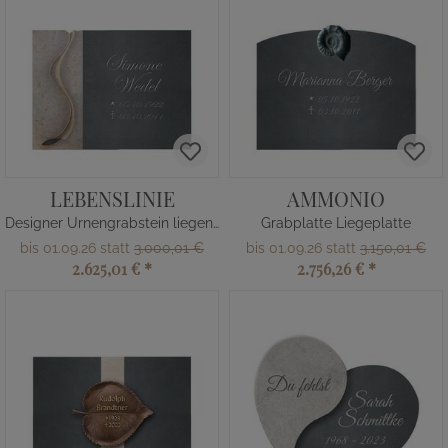
LEBENSLINIE
AMMONIO
Designer Urnengrabstein liegend
Grabplatte Liegeplatte
bis 01.09.26 statt
3.000,01 €
bis 01.09.26 statt
3.150,01 €
2.625,01 €
*
2.756,26 €
*