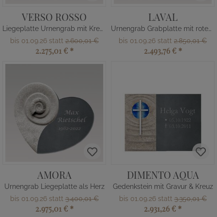
VERSO ROSSO
LAVAL
Liegeplatte Urnengrab mit Kreuz
Urnengrab Grabplatte mit rotem Glas
bis 01.09.26 statt
2.600,01 €
bis 01.09.26 statt
2.850,01 €
2.275,01 €
*
2.493,76 €
*
AMORA
DIMENTO AQUA
Urnengrab Liegeplatte als Herz
Gedenkstein mit Gravur & Kreuz
bis 01.09.26 statt
3.400,01 €
bis 01.09.26 statt
3.350,01 €
2.975,01 €
*
2.931,26 €
*