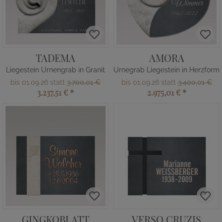
TADEMA
AMORA
Liegestein Urnengrab in Granit
Urnegrab Liegestein in Herzform
bis 01.09.26 statt
3.700,01 €
bis 01.09.26 statt
3.400,01 €
3.237,51 €
*
2.975,01 €
*
GINGKOBLATT
VERSO CRUZIS