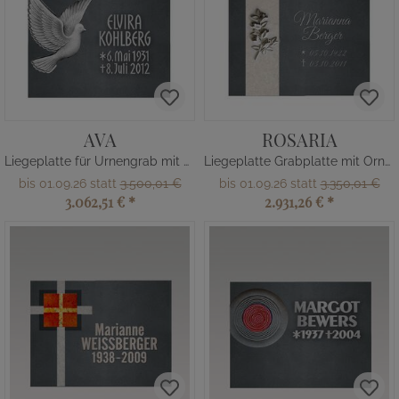
AVA
ROSARIA
Liegeplatte für Urnengrab mit Taube
Liegeplatte Grabplatte mit Ornament
bis 01.09.26 statt
3.500,01 €
bis 01.09.26 statt
3.350,01 €
3.062,51 €
*
2.931,26 €
*