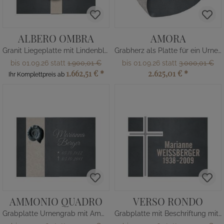
ALBERO OMBRA
AMORA
Granit Liegeplatte mit Lindenblatt
Grabherz als Platte für ein Urnengrab
bis 01.09.26 statt
1.900,01 €
bis 01.09.26 statt
3.000,01 €
1.662,51 €
*
2.625,01 €
*
Ihr Komplettpreis ab
AMMONIO QUADRO
VERSO RONDO
Grabplatte Urnengrab mit Ammonit
Grabplatte mit Beschriftung mit Kreuz