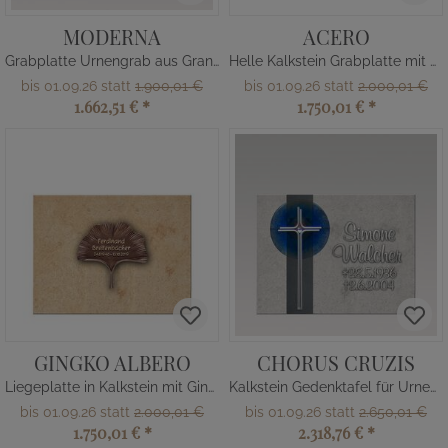
MODERNA
ACERO
Grabplatte Urnengrab aus Granit
Helle Kalkstein Grabplatte mit Bronze
bis 01.09.26 statt
1.900,01 €
bis 01.09.26 statt
2.000,01 €
1.662,51 €
*
1.750,01 €
*
GINGKO ALBERO
CHORUS CRUZIS
Liegeplatte in Kalkstein mit Gingko
Kalkstein Gedenktafel für Urnengrab
bis 01.09.26 statt
2.000,01 €
bis 01.09.26 statt
2.650,01 €
1.750,01 €
*
2.318,76 €
*