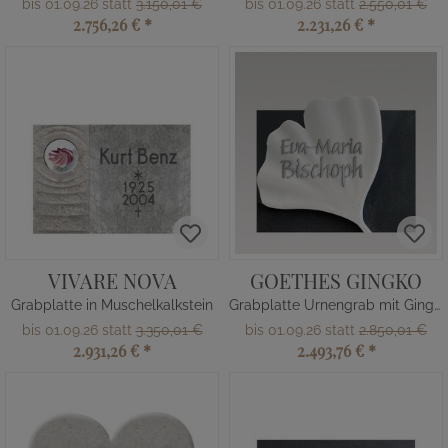
bis 01.09.26 statt
3.150,01 €
bis 01.09.26 statt
2.550,01 €
2.756,26 €
*
2.231,26 €
*
VIVARE NOVA
GOETHES GINGKO
Grabplatte in Muschelkalkstein
Grabplatte Urnengrab mit Gingko
bis 01.09.26 statt
3.350,01 €
bis 01.09.26 statt
2.850,01 €
2.931,26 €
*
2.493,76 €
*