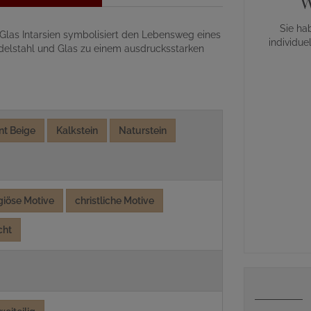
W
Sie ha
 Glas Intarsien symbolisiert den Lebensweg eines
individue
Edelstahl und Glas zu einem ausdrucksstarken
nt Beige
Kalkstein
Naturstein
igiöse Motive
christliche Motive
cht