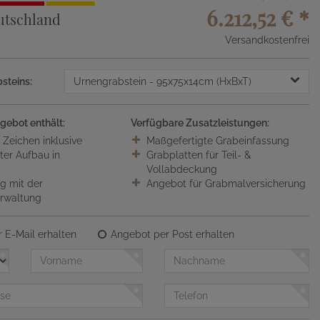
6.212,52 €
*
utschland
Versandkostenfrei
steins:
Urnengrabstein
- 95x75x14cm (HxBxT)
gebot enthält:
Verfügbare Zusatzleistungen:
0 Zeichen inklusive
Maßgefertigte Grabeinfassung
ter Aufbau in
Grabplatten für Teil- &
Vollabdeckung
 mit der
Angebot für Grabmalversicherung
erwaltung
 E-Mail erhalten
Angebot per Post erhalten
Vorname
Nachname
Telefon