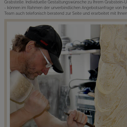
Grabstelle. Individuelle Gestaltungswünsche zu Ihrem Grabstein-Un
- können im Rahmen der unverbindlichen Angebotsanfrage von Ihn
Team auch telefonisch beratend zur Seite und erarbeitet mit Ihn