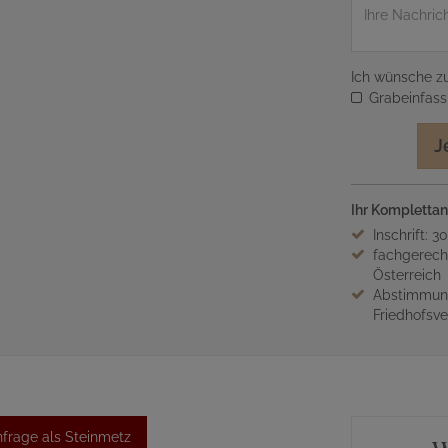
Nachricht
Ich wünsche zu
Grabeinfas
J
Ihr Komplettan
Inschrift: 3
fachgerech
Österreich
Abstimmung
Friedhofsv
frage als Steinmetz