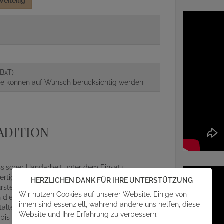
weiteilig
g
BxT)
aße können auf Wunsch berücksichtig werden
ADITION
assischer Handarbeit unter dem Einsatz
rtigen Naturstein. Jedes Denkmal wird für Sie
HERZLICHEN DANK FÜR IHRE UNTERSTÜTZUNG
ein gefertigt. Somit gewährleisten wir einen
Wir nutzen Cookies auf unserer Website. Einige von
die Gestaltung Ihres Grabsteins mit einfließen
ihnen sind essenziell, während andere uns helfen, diese
alterischen Details und Feinheiten des
Website und Ihre Erfahrung zu verbessern.
r bis zum abschließenden Aufbau auf der