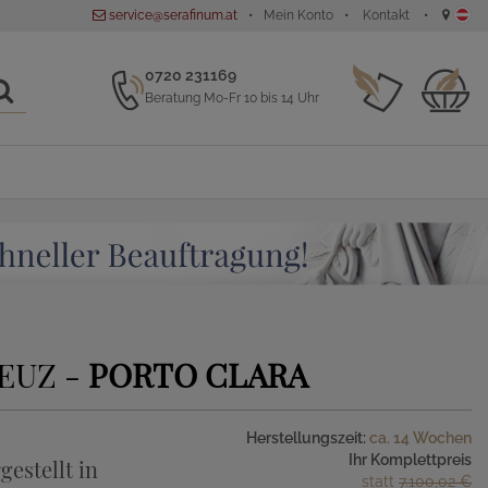
service@serafinum.at
Mein Konto
Kontakt
0720 231169
Beratung Mo-Fr 10 bis 14 Uhr
EUZ -
PORTO CLARA
Herstellungszeit:
ca. 14 Wochen
Ihr Komplettpreis
gestellt in
statt
7.100,02 €