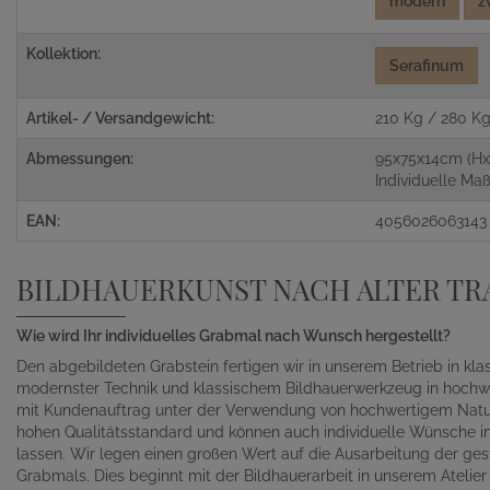
modern
z
Kollektion:
Serafinum
Artikel- / Versandgewicht:
210 Kg / 280 K
Abmessungen:
95x75x14cm (Hx
Individuelle M
EAN:
4056026063143
BILDHAUERKUNST NACH ALTER TR
Wie wird Ihr individuelles Grabmal nach Wunsch hergestellt?
Den abgebildeten Grabstein fertigen wir in unserem Betrieb in kl
modernster Technik und klassischem Bildhauerwerkzeug in hochwe
mit Kundenauftrag unter der Verwendung von hochwertigem Naturst
hohen Qualitätsstandard und können auch individuelle Wünsche in 
lassen. Wir legen einen großen Wert auf die Ausarbeitung der gest
Grabmals. Dies beginnt mit der Bildhauerarbeit in unserem Atelie