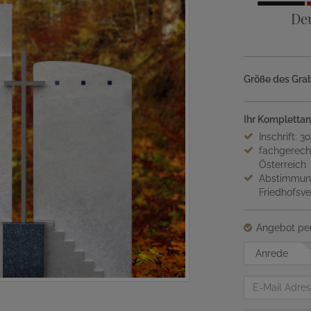
De
Größe des Grab
Ihr Komplettan
Inschrift: 3
fachgerech
Österreich
Abstimmung
Friedhofsv
Angebot per
Anrede
E-
Mail
Adresse