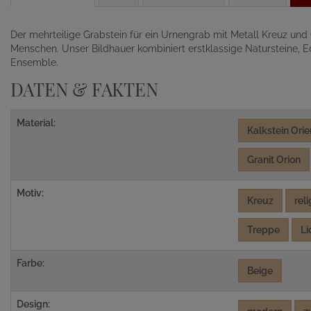
Der mehrteilige Grabstein für ein Urnengrab mit Metall Kreuz und
Menschen. Unser Bildhauer kombiniert erstklassige Natursteine, 
Ensemble.
DATEN & FAKTEN
Material:
Kalkstein Orie
Granit Orion
Motiv:
Kreuz
rel
Treppe
Li
Farbe:
Beige
Design: