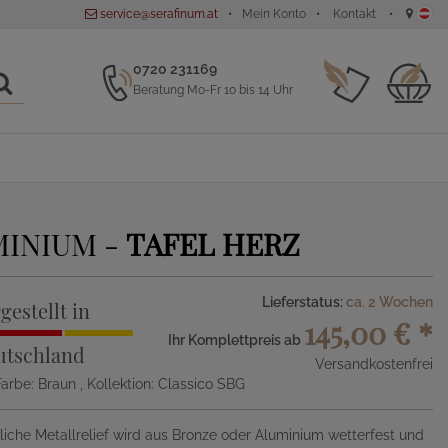
service@serafinum.at
Mein Konto
Kontakt
0720 231169
Beratung Mo-Fr 10 bis 14 Uhr
MINIUM -
TAFEL HERZ
Lieferstatus:
ca. 2 Wochen
gestellt in
145,00 €
*
Ihr Komplettpreis ab
utschland
Versandkostenfrei
 Farbe: Braun
, Kollektion: Classico SBG
che Metallrelief wird aus Bronze oder Aluminium wetterfest und