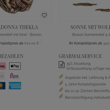
DONNA THEKLA
SONNE MIT WOL
Madonnenrelief mit Kind - Bronze/Alu
Bronze Sonnenrelief 4-t
omplettpreis ab
610,00 €
*
Ihr Komplettpreis ab
340
BEZAHLEN
GRABMALSERVICE
35% Anzahlung
Schlusszahlung 10Tage na
Angebote inkl. Lieferung & 
5 Jahre Komplettgarantie
bis zu 30 Zeichen Beschriftu
Berücksichtigung individue