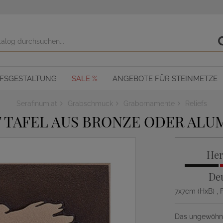
OFSGESTALTUNG
SALE %
ANGEBOTE FÜR STEINMETZE
Serafinum.at
Grabschmuck
Grabornamente
Reliefs
TAFEL AUS BRONZE ODER ALU
Her
De
7x7cm (HxB)
,
Das ungewöhnli