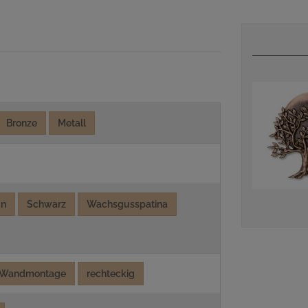
Bronze
Metall
ün
Schwarz
Wachsgusspatina
Wandmontage
rechteckig