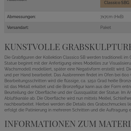
Classico SBG
Abmessungen:
7x7cm (HxB)
Versandart:
Paket
KUNSTVOLLE GRABSKULPTUR
Die Grabfiguren der Kollektion Classico SB werden traditionell im
Statue beginnt mit der Anfertigung eines Modelles zur Visualisie
Wachsmodell modelliert, später eine Negativform erstellt wird. 
und per Hand bearbeitet. Das Ausbrennen findet im Ofen bei 600 G
Bearbeitungsschritten wird die flüssige, ca. 1250 Grad heiße Bron
ist das Metall erkaltet und die Bronzefigur kann aus der Form en
Beurteilung der Oberfläche und der Gussqualität der Statue. Im An
Abluftkanäle ab. Die Oberfläche wird nun mittels Meißel, Schleif
nachbearbeitet. Hierbei werden die Details des Grabschmuckes li
erfolgt die Patinierung in mehreren Schritten und die Auftragung
INFORMATIONEN ZUM MATERI