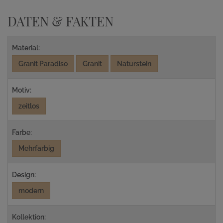
DATEN & FAKTEN
Material:
Granit Paradiso
Granit
Naturstein
Motiv:
zeitlos
Farbe:
Mehrfarbig
Design:
modern
Kollektion: