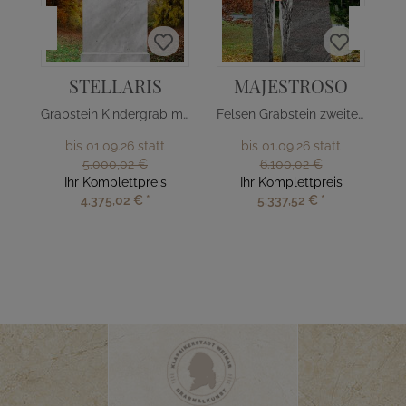
STELLARIS
MAJESTROSO
Grabstein Kindergrab mit Sternen
Felsen Grabstein zweiteilig Glas Sonne
bis 01.09.26 statt
bis 01.09.26 statt
5.000,02 €
6.100,02 €
Ihr Komplettpreis
Ihr Komplettpreis
4.375,02 €
*
5.337,52 €
*