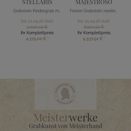
STELLARIS
MAJESTROSO
Grabstein Kindergrab mit Sternen
Felsen Grabstein zweiteilig Glas Sonne
bis 01.09.26 statt
bis 01.09.26 statt
5.000,02 €
6.100,02 €
Ihr Komplettpreis
Ihr Komplettpreis
4.375,02 €
*
5.337,52 €
*
Meister
werke
Grabkunst von Meisterhand