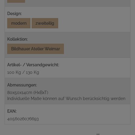
Design:
modern
zweiteilig
Kollektion:
Bildhauer Atelier Weimar
Artikel- / Versandgewicht:
100 Kg / 130 Kg
Abmessungen:
80x50x14cm (HxBxT)
Individuelle Maße können auf Wunsch berücksichtig werden
EAN:
4056026076693