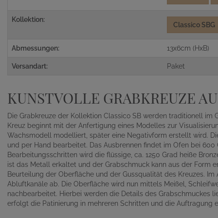
Kollektion:
Classico SBG
Abmessungen:
13x6cm (HxB)
Versandart:
Paket
KUNSTVOLLE GRABKREUZE AU
Die Grabkreuze der Kollektion Classico SB werden traditionell im 
Kreuz beginnt mit der Anfertigung eines Modelles zur Visualisier
Wachsmodell modelliert, später eine Negativform erstellt wird. 
und per Hand bearbeitet. Das Ausbrennen findet im Ofen bei 600 G
Bearbeitungsschritten wird die flüssige, ca. 1250 Grad heiße Bron
ist das Metall erkaltet und der Grabschmuck kann aus der Form 
Beurteilung der Oberfläche und der Gussqualität des Kreuzes. Im 
Abluftkanäle ab. Die Oberfläche wird nun mittels Meißel, Schleif
nachbearbeitet. Hierbei werden die Details des Grabschmuckes li
erfolgt die Patinierung in mehreren Schritten und die Auftragung