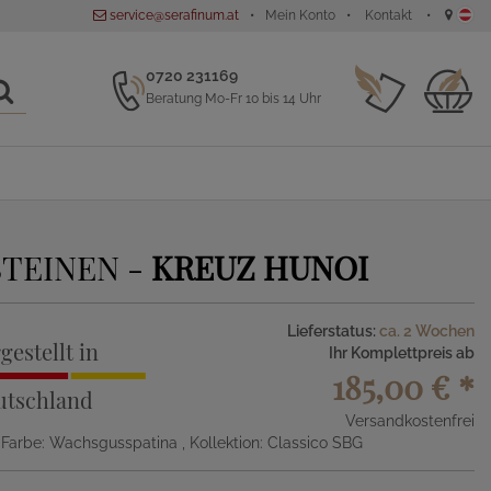
service@serafinum.at
Mein Konto
Kontakt
0720 231169
Beratung Mo-Fr 10 bis 14 Uhr
STEINEN -
KREUZ HUNOI
Lieferstatus:
ca. 2 Wochen
gestellt in
Ihr Komplettpreis ab
185,00 €
*
utschland
Versandkostenfrei
, Farbe: Wachsgusspatina
, Kollektion: Classico SBG