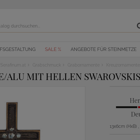
OFSGESTALTUNG
SALE %
ANGEBOTE FÜR STEINMETZE
Serafinum.at
Grabschmuck
Grabornamente
Kreuzornamente
E/ALU MIT HELLEN SWAROVSKI
Her
De
13x6cm (HxB)