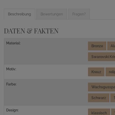
Beschreibung
Bewertungen
Fragen?
DATEN & FAKTEN
Material:
Bronze
Al
Swarovski Kris
Motiv:
Kreuz
rel
Farbe:
Wachsgusspa
Schwarz
Design:
klassisch