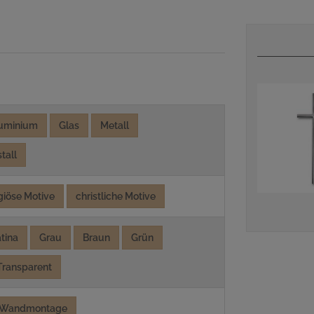
uminium
Glas
Metall
tall
igiöse Motive
christliche Motive
tina
Grau
Braun
Grün
Transparent
Wandmontage