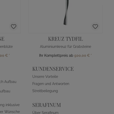
SE
KREUZ TYDFIL
enblüte
Aluminiumkreuz für Grabsteine
,00 €
*
Ihr Komplettpreis ab
500,00 €
*
KUNDENSERVICE
Unsere Vorteile
ch Aufbau
Fragen und Antworten
Streitbeilegung
Aufbau
SERAFINUM
ng inklusive
ller Wünsche
Über Serafinum