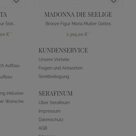
TA
MADONNA DIE SEELIGE
Grabschmuck Madonna Figur Steinguss
Bronze Figur Maria Mutter Gottes
,00 €
*
1.305,00 €
*
KUNDENSERVICE
Unsere Vorteile
ch Aufbau
Fragen und Antworten
Streitbeilegung
Aufbau
SERAFINUM
ng inklusive
ller Wünsche
Über Serafinum
Impressum
Datenschutz
AGB