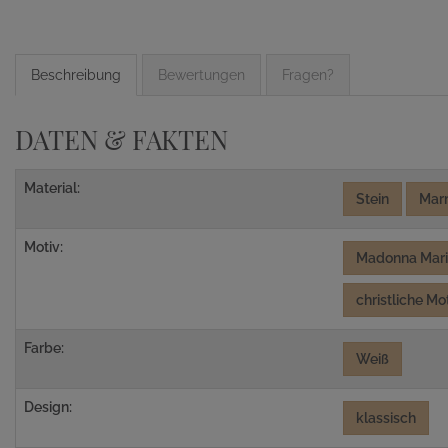
Beschreibung
Bewertungen
Fragen?
DATEN & FAKTEN
Material:
Stein
Mar
Motiv:
Madonna Mar
christliche Mo
Farbe:
Weiß
Design:
klassisch