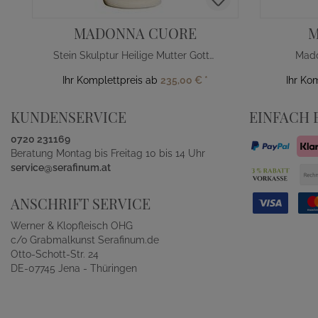
MADONNA CUORE
M
Stein Skulptur Heilige Mutter Gottes mit Herz
Mado
Ihr Komplettpreis ab
235,00 €
*
Ihr Ko
KUNDENSERVICE
EINFACH 
0720 231169
Beratung Montag bis Freitag 10 bis 14 Uhr
service@serafinum.at
ANSCHRIFT SERVICE
Werner & Klopfleisch OHG
c/o Grabmalkunst Serafinum.de
Otto-Schott-Str. 24
DE-07745 Jena - Thüringen