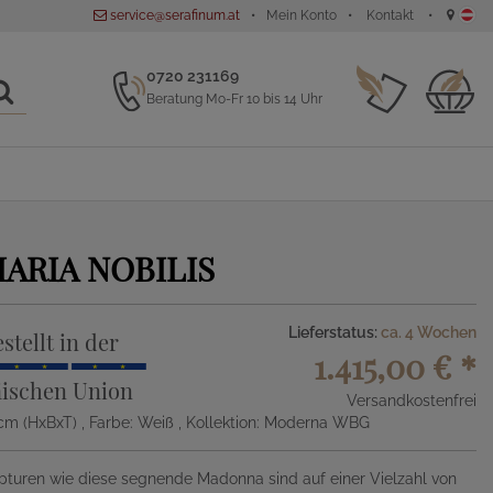
service@serafinum.at
Mein Konto
Kontakt
0720 231169
Beratung Mo-Fr 10 bis 14 Uhr
ARIA NOBILIS
Lieferstatus:
ca. 4 Wochen
stellt in der
1.415,00 €
*
ischen Union
Versandkostenfrei
5cm (HxBxT)
, Farbe: Weiß
, Kollektion: Moderna WBG
turen wie diese segnende Madonna sind auf einer Vielzahl von