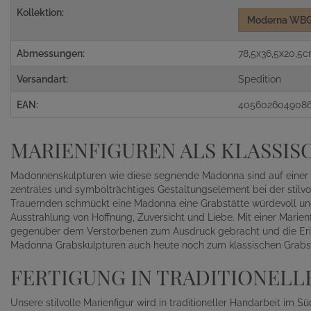
Kollektion:
Moderna WB
Abmessungen:
78,5x36,5x20,5c
Versandart:
Spedition
EAN:
405602604908
MARIENFIGUREN ALS KLASSI
Madonnenskulpturen wie diese segnende Madonna sind auf einer V
zentrales und symbolträchtiges Gestaltungselement bei der stilvol
Trauernden schmückt eine Madonna eine Grabstätte würdevoll und
Ausstrahlung von Hoffnung, Zuversicht und Liebe. Mit einer Marien
gegenüber dem Verstorbenen zum Ausdruck gebracht und die Eri
Madonna Grabskulpturen auch heute noch zum klassischen Grab
FERTIGUNG IN TRADITIONELL
Unsere stilvolle Marienfigur wird in traditioneller Handarbeit im