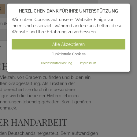
G
HERZLICHEN DANK FÜR IHRE UNTERSTÜTZUNG
Wir nutzen Cookies auf unserer Website. Einige von
m (HxBxT)
ihnen sind essenziell, während andere uns helfen, diese
Website und Ihre Erfahrung zu verbessern.
Alle Akzeptieren
6
Funktionale Cookies
SCHER GRABSCHMUCK
Datenschutzerklärung
Impressum
ielzahl von Gräbern zu finden und bilden ein
len Grabgestaltung. Als Trösterin der
 bereichert sie durch ihre besondere
figur wird die Liebe der Hinterbliebenen
nnerungen lebendig gehalten. Somit gehören
schmuck.
ER HANDARBEIT
 Süden Deutschlands hergestellt. Beim aufwändigen