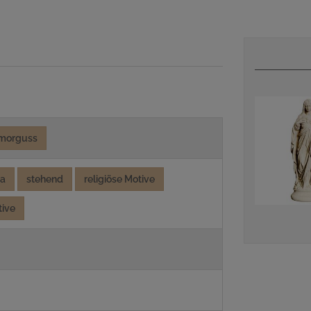
morguss
ia
stehend
religiöse Motive
tive