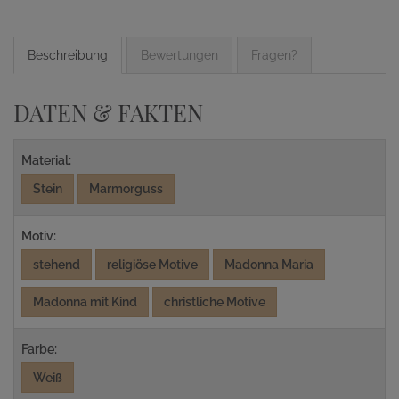
Beschreibung
Bewertungen
Fragen?
DATEN & FAKTEN
Material:
Stein
Marmorguss
Motiv:
stehend
religiöse Motive
Madonna Maria
Madonna mit Kind
christliche Motive
Farbe:
Weiß