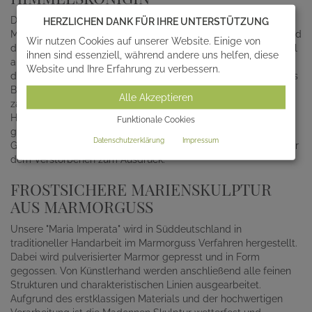
Diese Darstellung der Heiligen Maria, der Mutter Jesu, zeigt
HERZLICHEN DANK FÜR IHRE UNTERSTÜTZUNG
Madonna als Himmelskönigin mit einer Krone auf dem Kopf und
Wir nutzen Cookies auf unserer Website. Einige von
dem Jesuskind auf dem Arm. Damit ist Maria selbst im Himmel
ihnen sind essenziell, während andere uns helfen, diese
aufgenommen worden und ist als Gottesmutter auch Königin
Website und Ihre Erfahrung zu verbessern.
der Heiligen und Engel. Als liebevolle Mutter Jesu gilt Maria als
Beschützerin aller Menschen und ihre Statuen stehen in
Alle Akzeptieren
zahlreichen Haushalten und Gotteshäusern. Außerdem ist die
Heilige Maria die Trösterin der Trauernden und somit ein oft
Funktionale Cookies
gewähltes Gestaltungselement bei der Grabdekoration. Eine
Datenschutzerklärung
Impressum
Grab Madonna bringt die Liebe der Hinterbliebenen gegenüber
dem Verstorbenen zum Ausdruck.
FROSTSICHERE MARIENSKULPTUR
AUS MARMORGUSS
Unsere "Maria Imperata" wird in Süddeutschland in
traditioneller Handarbeit im Marmorguss Verfahren hergestellt.
Dabei wird pulverisierter Marmor gepresst und in Form
gegossen. Von Künstlerhand werden anschließend alle feinen
Strukturen und charakteristischen Linien ausgearbeitet.
Aufgrund des erstklassigen Materials und der hochwertigen