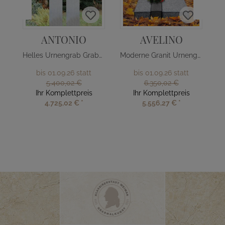
ANTONIO
AVELINO
Helles Urnengrab Grabmal mit Kreuz
Moderne Granit Urnengrab Liegeplatte
bis 01.09.26 statt
bis 01.09.26 statt
5.400,02 €
6.350,02 €
Ihr Komplettpreis
Ihr Komplettpreis
4.725,02 €
*
5.556,27 €
*