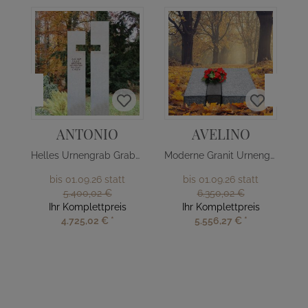
ANTONIO
AVELINO
Helles Urnengrab Grabmal mit Kreuz
Moderne Granit Urnengrab Liegeplatte
bis 01.09.26 statt
bis 01.09.26 statt
5.400,02 €
6.350,02 €
Ihr Komplettpreis
Ihr Komplettpreis
4.725,02 €
*
5.556,27 €
*