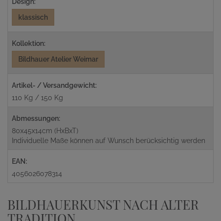
Design:
klassisch
Kollektion:
Bildhauer Atelier Weimar
Artikel- / Versandgewicht:
110 Kg / 150 Kg
Abmessungen:
80x45x14cm (HxBxT)
Individuelle Maße können auf Wunsch berücksichtig werden
EAN:
4056026078314
BILDHAUERKUNST NACH ALTER
TRADITION