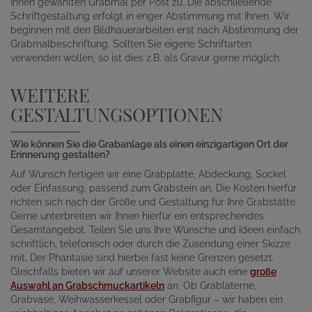
Ihnen gewählten Grabmal per Post zu. Die abschließende
Schriftgestaltung erfolgt in enger Abstimmung mit Ihnen. Wir
beginnen mit den Bildhauerarbeiten erst nach Abstimmung der
Grabmalbeschriftung. Sollten Sie eigene Schriftarten
verwenden wollen, so ist dies z.B. als Gravur gerne möglich.
WEITERE
GESTALTUNGSOPTIONEN
Wie können Sie die Grabanlage als einen einzigartigen Ort der
Erinnerung gestalten?
Auf Wunsch fertigen wir eine Grabplatte, Abdeckung, Sockel
oder Einfassung, passend zum Grabstein an. Die Kosten hierfür
richten sich nach der Größe und Gestaltung für Ihre Grabstätte.
Gerne unterbreiten wir Ihnen hierfür ein entsprechendes
Gesamtangebot. Teilen Sie uns Ihre Wünsche und Ideen einfach
schriftlich, telefonisch oder durch die Zusendung einer Skizze
mit. Der Phantasie sind hierbei fast keine Grenzen gesetzt.
Gleichfalls bieten wir auf unserer Website auch eine
große
Auswahl an Grabschmuckartikeln
an. Ob Grablaterne,
Grabvase, Weihwasserkessel oder Grabfigur – wir haben ein