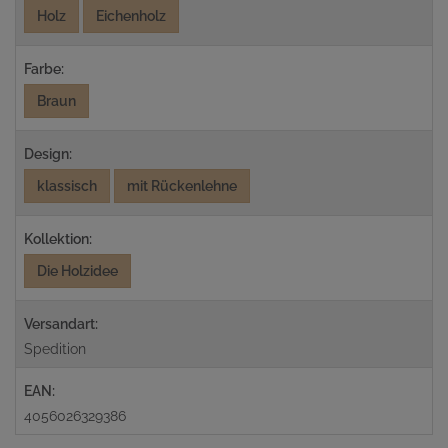
Holz
Eichenholz
Farbe:
Braun
Design:
klassisch
mit Rückenlehne
Kollektion:
Die Holzidee
Versandart:
Spedition
EAN:
4056026329386