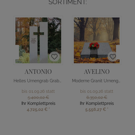
SORTIMENT:
ANTONIO
AVELINO
Helles Urnengrab Grabmal mit Kreuz
Moderne Granit Urnengrab Liegeplatte
bis 01.09.26 statt
bis 01.09.26 statt
5.400,02 €
6.350,02 €
Ihr Komplettpreis
Ihr Komplettpreis
4.725,02 €
*
5.556,27 €
*