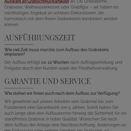
Auswahl an Grabschmuckartikeln
an. Ob Grablaterne,
Grabvase, Weihwasserkessel oder Grabfigur – wir haben ein
reichhaltiges Angebot an schönen Dekorationen, die
harmonisch mit dem Ihrem Gedenkstein kombiniert werden
können.
AUSFÜHRUNGSZEIT
Wie viel Zeit muss man bis zum Aufbau des Grabsteins
einplanen?
Der Aufbau erfolgt
ca. 12 Wochen
nach Auftragserteilung und
Freigabe durch den Kunden sowie der Friedhofsverwaltung.
GARANTIE UND SERVICE
Wie stehen wir Ihnen auch nach dem Aufbau zur Verfügung?
Wir gewähren auf unsere Arbeiten vom Grabmal bis zum
Fundament eine Garantiezeit von 5 Jahren. Somit haben Sie
auch lange über den Aufbautermin hinweg die Sicherheit für ein
standfestes Grabmal in hoher Qualität. Wünschen Sie nach
dem Aufbau der Anlage eine Nachbeschriftung, Änderungen an
der Einfassung oder weitere Arbeiten am Grabstein, so