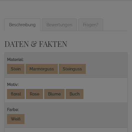
Beschreibung
Bewertungen
Fragen?
DATEN & FAKTEN
Material:
Stein
Marmorguss
Steinguss
Motiv:
floral
Rose
Blume
Buch
Farbe:
Weiß