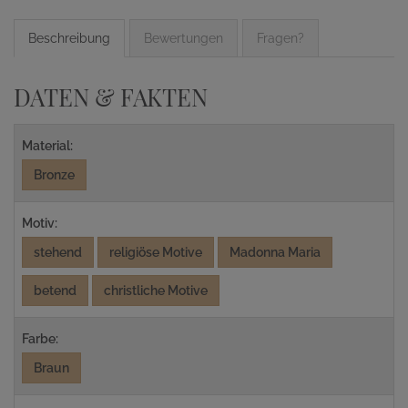
Beschreibung
Bewertungen
Fragen?
DATEN & FAKTEN
Material:
Bronze
Motiv:
stehend
religiöse Motive
Madonna Maria
betend
christliche Motive
Farbe:
Braun