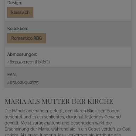
Design:
klassisch
Kollektion:
Romantico RBG
Abmessungen:
48x13,5x11cm (HxBxT)
EAN:
4056026062375
MARIA ALS MUTTER DER KIRCHE
Die Hände aneinander gelegt, den klaren Blick gen Boden
gerichtet und in ein schlichtes, diagonal fallendes Gewand
gehüllt. Meist zurückhaltend und bescheiden wirkt die
Erscheinung der Maria, während sie in ein Gebet vertieft zu Gott
spricht. Als erste Jüngerin Jesu verkörpert sie Attribute wie