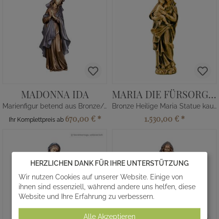
MADONNA IDA
MARIA DIE FÜRSORGLICHE
Marienfigur betend aus Bronze/Alu
Bronze Heilige Maria Statue kaufen
670,00 €
*
1.530,00 €
*
Ihr Komplettpreis ab
HERZLICHEN DANK FÜR IHRE UNTERSTÜTZUNG
Wir nutzen Cookies auf unserer Website. Einige von
ihnen sind essenziell, während andere uns helfen, diese
Website und Ihre Erfahrung zu verbessern.
Alle Akzeptieren