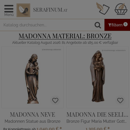
SERAFINUM
.AT
Menü
1
filtern
MADONNA MATERIAL: BRONZE
Aktueller Katalog August 2026: 81 Angebote ab 185,00 € verfügbar
MADONNA NEVE
MADONNA DIE SEELIGE
Madonnen Statue aus Bronze
Bronze Figur Maria Mutter Gottes
1.040,00 €
*
1.305,00 €
*
Ihr Komplettpreis ab