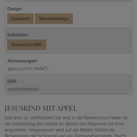
Design:
klassisch
Wandmontage
Kollektion:
Romantico RBG
Abmessungen:
35x13,5x7cm (HxBxT)
EAN:
4056026062283
JESUSKIND MIT APFEL
Seit dem 12. Jahrhundert bis weit in die Renaissance hinein ist
die Darstellung des Apfels im Bildnis der Madonna mit Kind
angesehen. Hingewiesen wird auf die Mutter Gottes als
Bezwingerin der Schlange und als Gottesgebärdende. Durch