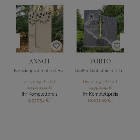
ANNOT
PORTO
Familiengrabmal mit Baum Design
Großer Grabstein mit Treppe & Kreuz
bis 01.09.26 statt
bis 01.09.26 statt
10.900,04 €
13.750,05 €
Ihr Komplettpreis
Ihr Komplettpreis
9.537,54 €
*
12.031,29 €
*