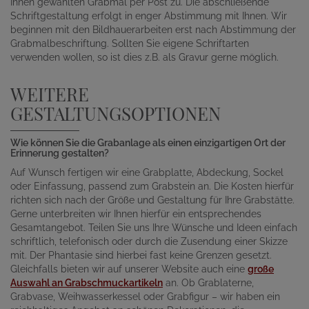
Ihnen gewählten Grabmal per Post zu. Die abschließende
Schriftgestaltung erfolgt in enger Abstimmung mit Ihnen. Wir
beginnen mit den Bildhauerarbeiten erst nach Abstimmung der
Grabmalbeschriftung. Sollten Sie eigene Schriftarten
verwenden wollen, so ist dies z.B. als Gravur gerne möglich.
WEITERE
GESTALTUNGSOPTIONEN
Wie können Sie die Grabanlage als einen einzigartigen Ort der
Erinnerung gestalten?
Auf Wunsch fertigen wir eine Grabplatte, Abdeckung, Sockel
oder Einfassung, passend zum Grabstein an. Die Kosten hierfür
richten sich nach der Größe und Gestaltung für Ihre Grabstätte.
Gerne unterbreiten wir Ihnen hierfür ein entsprechendes
Gesamtangebot. Teilen Sie uns Ihre Wünsche und Ideen einfach
schriftlich, telefonisch oder durch die Zusendung einer Skizze
mit. Der Phantasie sind hierbei fast keine Grenzen gesetzt.
Gleichfalls bieten wir auf unserer Website auch eine
große
Auswahl an Grabschmuckartikeln
an. Ob Grablaterne,
Grabvase, Weihwasserkessel oder Grabfigur – wir haben ein