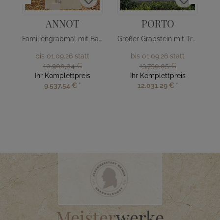
ANNOT
PORTO
Familiengrabmal mit Baum Design
Großer Grabstein mit Treppe & Kreuz
bis 01.09.26 statt
bis 01.09.26 statt
10.900,04 €
13.750,05 €
Ihr Komplettpreis
Ihr Komplettpreis
9.537,54 €
*
12.031,29 €
*
Meister
werke