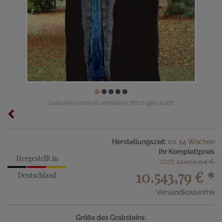
Grabstein-Entwurf urheberrechtlich geschützt.
Herstellungszeit:
ca. 14 Wochen
Ihr Komplettpreis
Hergestellt in
statt
12.050,04 €
10.543,79 €
*
Deutschland
Versandkostenfrei
Größe des Grabsteins: