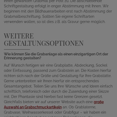
Ihnen gewählten Grabmal per Post zu. Die abschließende
Schriftgestaltung erfolgt in enger Abstimmung mit Ihnen. Wir
beginnen mit den Bildhauerarbeiten erst nach Abstimmung der
Grabmalbeschriftung. Sollten Sie eigene Schriftarten
verwenden wollen, so ist dies z.B. als Gravur gerne möglich.
WEITERE
GESTALTUNGSOPTIONEN
Wie können Sie die Grabanlage als einen einzigartigen Ort der
Erinnerung gestalten?
Auf Wunsch fertigen wir eine Grabplatte, Abdeckung, Sockel
oder Einfassung, passend zum Grabstein an. Die Kosten hierfür
richten sich nach der Größe und Gestaltung für Ihre Grabstätte.
Gerne unterbreiten wir Ihnen hierfür ein entsprechendes
Gesamtangebot. Teilen Sie uns Ihre Wünsche und Ideen einfach
schriftlich, telefonisch oder durch die Zusendung einer Skizze
mit. Der Phantasie sind hierbei fast keine Grenzen gesetzt.
Gleichfalls bieten wir auf unserer Website auch eine
große
Auswahl an Grabschmuckartikeln
an. Ob Grablaterne,
Grabvase, Weihwasserkessel oder Grabfigur – wir haben ein