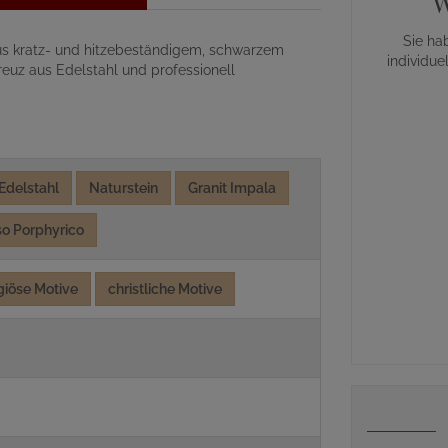
W
Sie ha
 aus kratz- und hitzebeständigem, schwarzem
individue
euz aus Edelstahl und professionell
Edelstahl
Naturstein
Granit Impala
so Porphyrico
igiöse Motive
christliche Motive