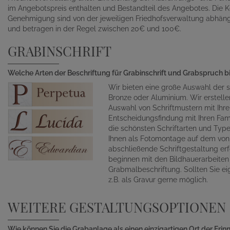
im Angebotspreis enthalten und Bestandteil des Angebotes. Die K
Genehmigung sind von der jeweiligen Friedhofsverwaltung abhän
und betragen in der Regel zwischen 20€ und 100€.
GRABINSCHRIFT
Welche Arten der Beschriftung für Grabinschrift und Grabspruch b
Wir bieten eine große Auswahl der s
Bronze oder Aluminium. Wir erstelle
Auswahl von Schriftmustern mit Ihr
Entscheidungsfindung mit Ihren Fami
die schönsten Schriftarten und Typ
Ihnen als Fotomontage auf dem von 
abschließende Schriftgestaltung erf
beginnen mit den Bildhauerarbeite
Grabmalbeschriftung. Sollten Sie ei
z.B. als Gravur gerne möglich.
WEITERE GESTALTUNGSOPTIONEN
Wie können Sie die Grabanlage als einen einzigartigen Ort der Eri