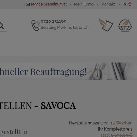
service@serafinum.at
Mein Konto
Kontakt
0720 231169
Beratung Mo-Fr 10 bis 14 Uhr
TELLEN -
SAVOCA
Herstellungszeit:
ca. 14 Wochen
Ihr Komplettpreis
gestellt in
statt
8.650,03 €