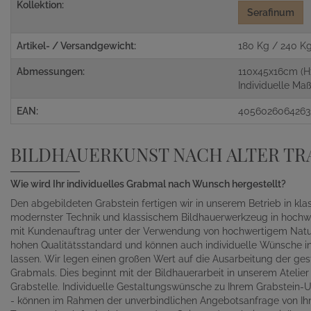
Kollektion:
Serafinum
Artikel- / Versandgewicht:
180 Kg / 240 K
Abmessungen:
110x45x16cm (H
Individuelle M
EAN:
4056026064263
BILDHAUERKUNST NACH ALTER TR
Wie wird Ihr individuelles Grabmal nach Wunsch hergestellt?
Den abgebildeten Grabstein fertigen wir in unserem Betrieb in kl
modernster Technik und klassischem Bildhauerwerkzeug in hochwe
mit Kundenauftrag unter der Verwendung von hochwertigem Naturst
hohen Qualitätsstandard und können auch individuelle Wünsche in 
lassen. Wir legen einen großen Wert auf die Ausarbeitung der gest
Grabmals. Dies beginnt mit der Bildhauerarbeit in unserem Atelie
Grabstelle. Individuelle Gestaltungswünsche zu Ihrem Grabstein-Un
- können im Rahmen der unverbindlichen Angebotsanfrage von Ihn