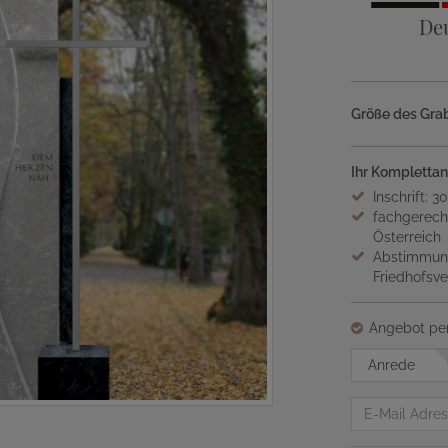
De
Größe des Grab
Ihr Komplettan
Inschrift: 3
fachgerech
Österreich
Abstimmung
Friedhofsv
Angebot per
Anrede
E-
Mail
Adresse