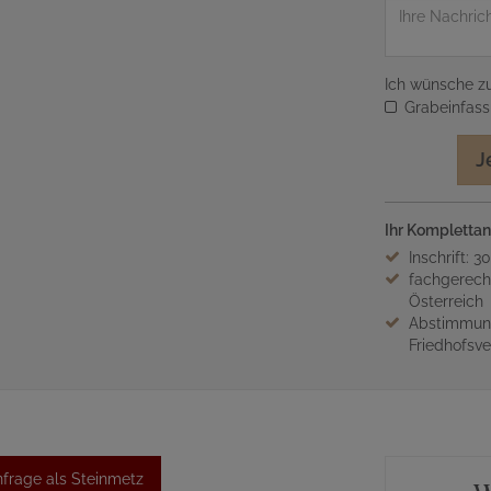
Nachricht
Ich wünsche zu
Grabeinfas
J
Ihr Komplettan
Inschrift: 3
fachgerech
Österreich
Abstimmung
Friedhofsv
frage als Steinmetz