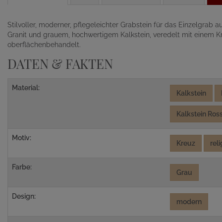
Stilvoller, moderner, pflegeleichter Grabstein für das Einzelgrab
Granit und grauem, hochwertigem Kalkstein, veredelt mit einem Kr
oberflächenbehandelt.
DATEN & FAKTEN
Material:
Kalkstein
Kalkstein Ros
Motiv:
Kreuz
rel
Farbe:
Grau
Design:
modern