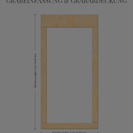
GRABEINFASSUNG & GRABABDECKUNG