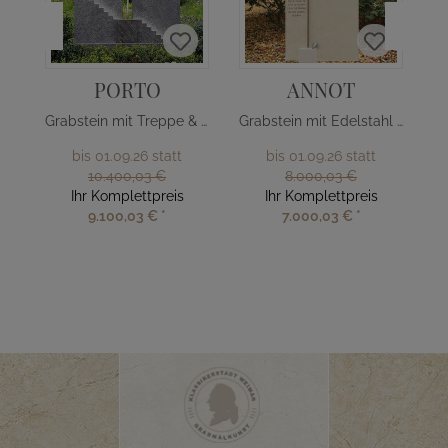
PORTO
ANNOT
Grabstein mit Treppe & Edelstahl Kreuz
Grabstein mit Edelstahl Baum
bis 01.09.26 statt
bis 01.09.26 statt
10.400,03 €
8.000,03 €
Ihr Komplettpreis
Ihr Komplettpreis
9.100,03 €
*
7.000,03 €
*