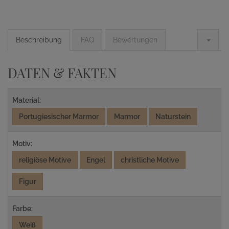
Beschreibung
FAQ
Bewertungen
DATEN & FAKTEN
Material:
Portugiesischer Marmor
Marmor
Naturstein
Motiv:
religiöse Motive
Engel
christliche Motive
Figur
Farbe:
Weiß