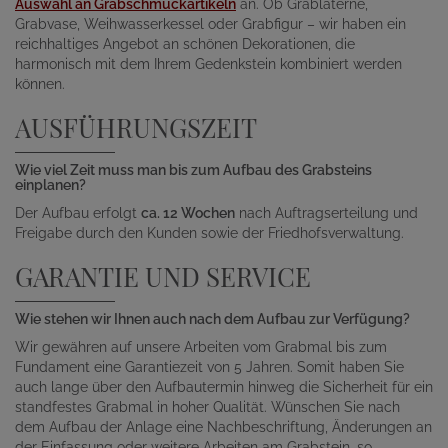
Auswahl an Grabschmuckartikeln
an. Ob Grablaterne,
Grabvase, Weihwasserkessel oder Grabfigur – wir haben ein
reichhaltiges Angebot an schönen Dekorationen, die
harmonisch mit dem Ihrem Gedenkstein kombiniert werden
können.
AUSFÜHRUNGSZEIT
Wie viel Zeit muss man bis zum Aufbau des Grabsteins
einplanen?
Der Aufbau erfolgt
ca. 12 Wochen
nach Auftragserteilung und
Freigabe durch den Kunden sowie der Friedhofsverwaltung.
GARANTIE UND SERVICE
Wie stehen wir Ihnen auch nach dem Aufbau zur Verfügung?
Wir gewähren auf unsere Arbeiten vom Grabmal bis zum
Fundament eine Garantiezeit von 5 Jahren. Somit haben Sie
auch lange über den Aufbautermin hinweg die Sicherheit für ein
standfestes Grabmal in hoher Qualität. Wünschen Sie nach
dem Aufbau der Anlage eine Nachbeschriftung, Änderungen an
der Einfassung oder weitere Arbeiten am Grabstein, so