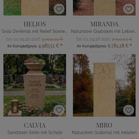
HELIOS
MIRANDA
Grab Denkmal mit Relief Sonne Sandstein
Naturstein Grabstein mit Lebensbaum
bis 01.09.26 statt
5.700,02 €
bis 01.09.26 statt
7.750,03 €
4.987,52 €
*
6.781,28 €
*
Ihr Komplettpreis
Ihr Komplettpreis
CALVIA
MIRO
Sandstein Stele mit Schale
Naturstein Grabmal mit Initialen