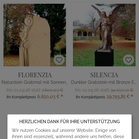
FLORENZIA
SILENCIA
Naturstein Grabmal mit Sonnenblume
Dunkler Grabstein mit Bronze Engel
bis 01.09.26 statt
7.600,03 €
bis 01.09.26 statt
34.050,11 €
6.650,03 €
*
29.793,85 €
*
Ihr Komplettpreis
Ihr Komplettpreis
*
Alle Preise inkl. MwSt. & Versandkosten
HERZLICHEN DANK FÜR IHRE UNTERSTÜTZUNG
Seite
von 6
36
1
Wir nutzen Cookies auf unserer Website. Einige von
ihnen sind essenziell, während andere uns helfen, diese