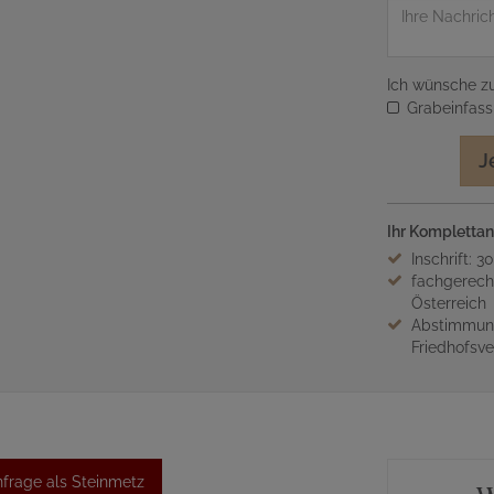
Nachricht
Ich wünsche zu
Grabeinfas
J
Ihr Komplettan
Inschrift: 3
fachgerech
Österreich
Abstimmung
Friedhofsv
frage als Steinmetz