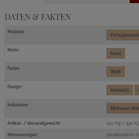
DATEN & FAKTEN
Material:
Portugiesisc
Motiv:
floral
Farbe:
Weiß
Design:
klassisch
Kollektion:
Bildhauer Ate
Artikel- / Versandgewicht:
250 Kg / 330 K
Abmessungen:
100x60x16cm (