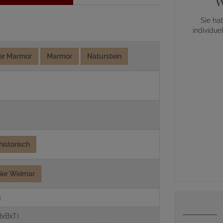
W
Sie ha
individue
her Marmor
Marmor
Naturstein
historisch
lier Weimar
g
HxBxT)