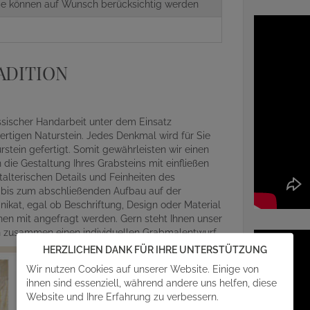
aße können auf Wunsch berücksichtig werden
ADITION
assischer Handarbeit unter dem Einsatz
rtigen Naturstein. Jedes Denkmal wird für Sie
ein gefertigt. Somit gewährleisten wir einen
die Gestaltung Ihres Grabsteins mit einfließen
alterischen Details und Feinheiten des
r bis zum abschließenden Aufbau auf der
ikat, egal ob Beschriftung, Design oder Material
en mit angefragt werden. Gern steht Ihnen unser
en zusammen einen individuellen Grabmalentwurf.
HERZLICHEN DANK FÜR IHRE UNTERSTÜTZUNG
Wir nutzen Cookies auf unserer Website. Einige von
ihnen sind essenziell, während andere uns helfen, diese
Website und Ihre Erfahrung zu verbessern.