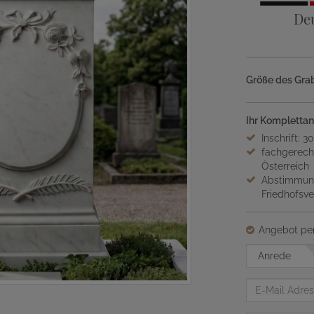
De
Größe des Grab
Ihr Komplettan
Inschrift: 3
fachgerech
Österreich
Abstimmung
Friedhofsv
Angebot per
Anrede
E-
Mail
Adresse