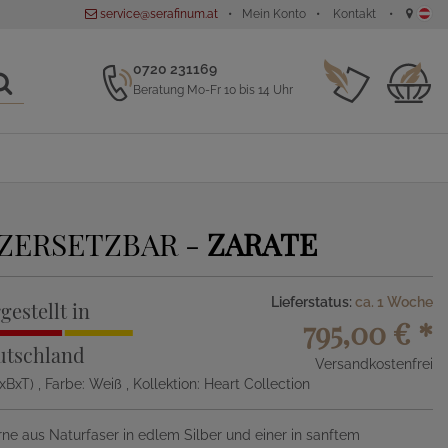
service@serafinum.at
Mein Konto
Kontakt
0720 231169
Beratung Mo-Fr 10 bis 14 Uhr
 ZERSETZBAR -
ZARATE
Lieferstatus:
ca. 1 Woche
gestellt in
795,00 €
*
utschland
Versandkostenfrei
HxBxT)
, Farbe: Weiß
, Kollektion: Heart Collection
e aus Naturfaser in edlem Silber und einer in sanftem