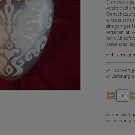
Cremeweiß geh
versinnbildli
Wertschätzung 
künstlerischen 
einzigartiges 
versehen, an 
kann. Ab sofor
passendes Begl
mehr anzeigen
Hochwertige
Lieferung an
Hochwertige
Lieferung an