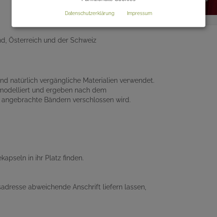
Datenschutzerklärung
Impressum
nd, Österreich und der Schweiz
nd natürlich vergängliche Materialien verwendet.
f modelliert und ergeben nach dem
 angebrachte Bändern verschlossen wird.
kapseln in ihr Platz finden.
adresse abweichende Anschrift liefern lassen,