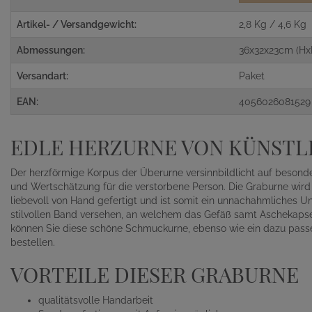
Artikel- / Versandgewicht:
2,8 Kg / 4,6 Kg
Abmessungen:
36x32x23cm (Hx
Versandart:
Paket
EAN:
4056026081529
EDLE HERZURNE VON KÜNST
Der herzförmige Korpus der Überurne versinnbildlicht auf beson
und Wertschätzung für die verstorbene Person. Die Graburne wird i
liebevoll von Hand gefertigt und ist somit ein unnachahmliches Un
stilvollen Band versehen, an welchem das Gefäß samt Aschekapse
können Sie diese schöne Schmuckurne, ebenso wie ein dazu pass
bestellen.
VORTEILE DIESER GRABURNE
qualitätsvolle Handarbeit