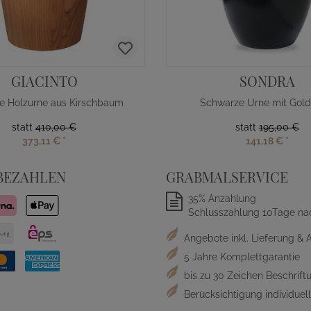
GIACINTO
SONDRA
e Holzurne aus Kirschbaum
Schwarze Urne mit Gol
statt
410,00 €
statt
195,00 €
373,11 €
*
141,18 €
*
BEZAHLEN
GRABMALSERVICE
35% Anzahlung
Schlusszahlung 10Tage na
Angebote inkl. Lieferung & 
5 Jahre Komplettgarantie
bis zu 30 Zeichen Beschriftu
Berücksichtigung individue