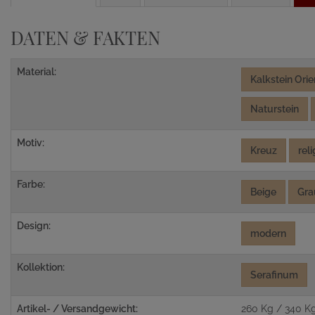
DATEN & FAKTEN
Material:
Kalkstein Orie
Naturstein
Motiv:
Kreuz
rel
Farbe:
Beige
Gra
Design:
modern
Kollektion:
Serafinum
Artikel- / Versandgewicht:
260 Kg / 340 K