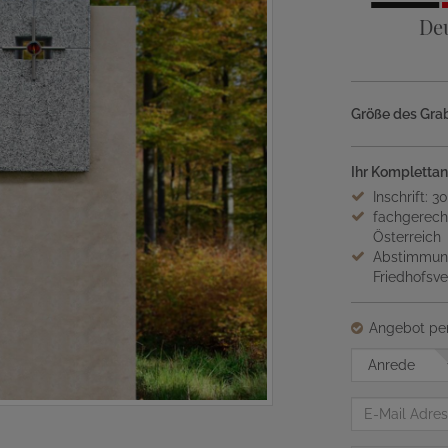
De
Größe des Grab
Ihr Komplettan
Inschrift: 3
fachgerech
Österreich
Abstimmung
Friedhofsv
Angebot per
Anrede
E-
Mail
Adresse