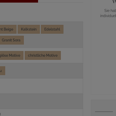
W
Sie ha
individue
nt Beige
Kalkstein
Edelstahl
Granit Sora
igiöse Motive
christliche Motive
u
g