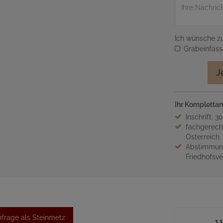
Nachricht
Ich wünsche zu
Grabeinfas
J
Ihr Komplettan
Inschrift: 3
fachgerech
Österreich
Abstimmung
Friedhofsv
frage als Steinmetz