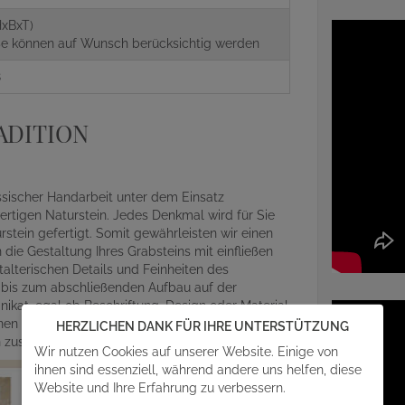
xBxT)
aße können auf Wunsch berücksichtig werden
8
ADITION
assischer Handarbeit unter dem Einsatz
rtigen Naturstein. Jedes Denkmal wird für Sie
ein gefertigt. Somit gewährleisten wir einen
die Gestaltung Ihres Grabsteins mit einfließen
alterischen Details und Feinheiten des
r bis zum abschließenden Aufbau auf der
ikat, egal ob Beschriftung, Design oder Material
en mit angefragt werden. Gern steht Ihnen unser
HERZLICHEN DANK FÜR IHRE UNTERSTÜTZUNG
en zusammen einen individuellen Grabmalentwurf.
Wir nutzen Cookies auf unserer Website. Einige von
ihnen sind essenziell, während andere uns helfen, diese
Website und Ihre Erfahrung zu verbessern.