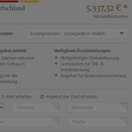
5.337,52 €
*
utschland
Versandkostenfrei
steins:
Einzelgrabstein
- 100x55x18cm (HxBxT)
gebot enthält:
Verfügbare Zusatzleistungen:
0 Zeichen inklusive
Maßgefertigte Grabeinfassung
ter Aufbau in
Grabplatten für Teil- &
Vollabdeckung
 mit der
Angebot für Grabmalversicherung
erwaltung
 E-Mail erhalten
Angebot per Post erhalten
Vorname
Nachname
Telefon