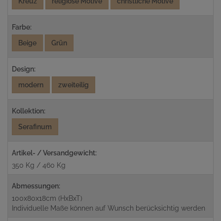
Kreuz
religiöse Motive
christliche Motive
Farbe:
Beige
Grün
Design:
modern
zweiteilig
Kollektion:
Serafinum
Artikel- / Versandgewicht:
350 Kg / 460 Kg
Abmessungen:
100x80x18cm (HxBxT)
Individuelle Maße können auf Wunsch berücksichtig werden