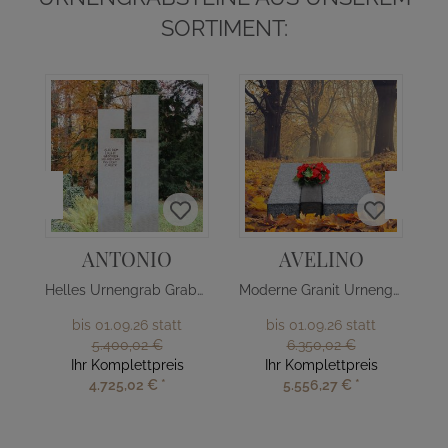
SORTIMENT:
ANTONIO
AVELINO
Helles Urnengrab Grabmal mit Kreuz
Moderne Granit Urnengrab Liegeplatte
bis 01.09.26 statt
bis 01.09.26 statt
5.400,02 €
6.350,02 €
Ihr Komplettpreis
Ihr Komplettpreis
4.725,02 €
*
5.556,27 €
*