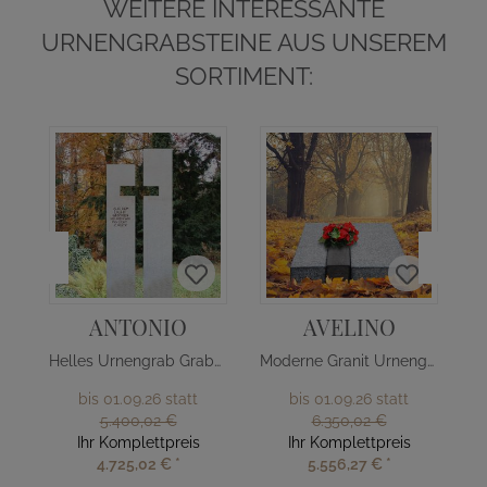
WEITERE INTERESSANTE
URNENGRABSTEINE AUS UNSEREM
SORTIMENT:
ANTONIO
AVELINO
Helles Urnengrab Grabmal mit Kreuz
Moderne Granit Urnengrab Liegeplatte
bis 01.09.26 statt
bis 01.09.26 statt
5.400,02 €
6.350,02 €
Ihr Komplettpreis
Ihr Komplettpreis
4.725,02 €
*
5.556,27 €
*