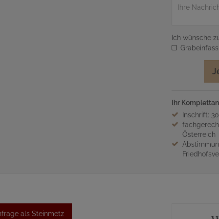
Nachricht
Ich wünsche zu
Grabeinfas
J
Ihr Komplettan
Inschrift: 3
fachgerech
Österreich
Abstimmung
Friedhofsv
frage als Steinmetz