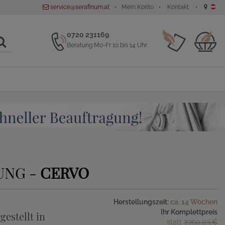
service@serafinum.at
Mein Konto
Kontakt
0720 231169
Beratung Mo-Fr 10 bis 14 Uhr
UNG -
CERVO
Herstellungszeit:
ca. 14 Wochen
Ihr Komplettpreis
gestellt in
statt
7.750,03 €