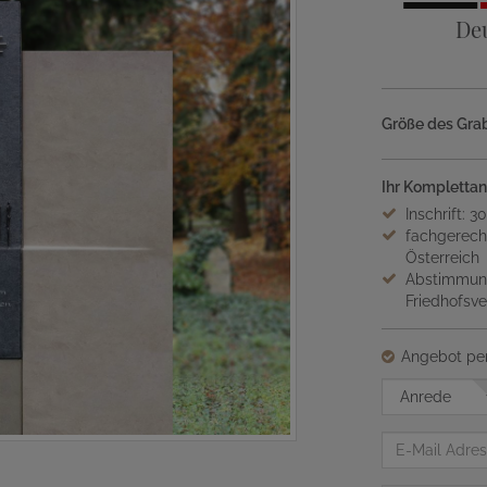
De
Größe des Grab
Ihr Komplettan
Inschrift: 3
fachgerech
Österreich
Abstimmung
Friedhofsv
Angebot per
Anrede
E-
Mail
Adresse