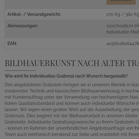
Artikel- / Versandgewicht:
270 Kg / 360 K
Abmessungen:
110x70x16cm (H
Individuelle M
EAN:
405602606447
BILDHAUERKUNST NACH ALTER TR
Wie wird Ihr individuelles Grabmal nach Wunsch hergestellt?
Den abgebildeten Grabstein fertigen wir in unserem Betrieb in kl
modernster Technik und klassischem Bildhauerwerkzeug in hochwe
mit Kundenauftrag unter der Verwendung von hochwertigem Naturst
hohen Qualitätsstandard und können auch individuelle Wünsche in 
lassen. Wir legen einen großen Wert auf die Ausarbeitung der gest
Grabmals. Dies beginnt mit der Bildhauerarbeit in unserem Atelie
Grabstelle. Individuelle Gestaltungswünsche zu Ihrem Grabstein-Un
- können im Rahmen der unverbindlichen Angebotsanfrage von Ihn
Team auch telefonisch beratend zur Seite und erarbeitet mit Ihn