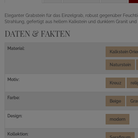
Eleganter Grabstein für das Einzelgrab, robust gegenüber Feuchti
Strahlung, gefertigt aus hellem Kalkstein und dunklem Granit und 
DATEN & FAKTEN
Material:
Kalkstein Orie
Naturstein
Motiv:
Kreuz
rel
Farbe:
Beige
Gra
Design:
modern
Kollektion:
Serafinum