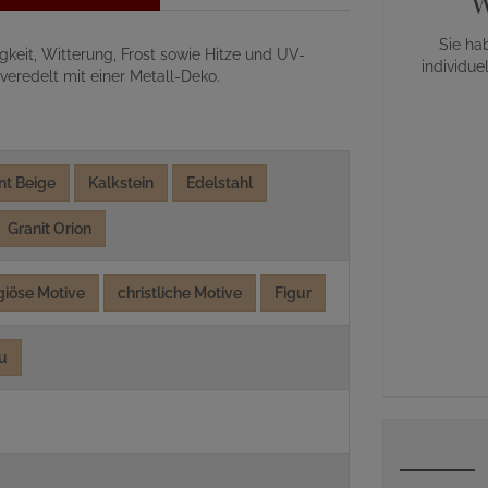
W
Sie ha
gkeit, Witterung, Frost sowie Hitze und UV-
individue
veredelt mit einer Metall-Deko.
nt Beige
Kalkstein
Edelstahl
Granit Orion
igiöse Motive
christliche Motive
Figur
u