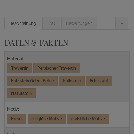
Beschreibung
FAQ
Bewertungen
DATEN & FAKTEN
Material:
Travertin
Persischer Travertin
Kalkstein Orient Beige
Kalkstein
Edelstahl
Naturstein
Motiv:
Kreuz
religiöse Motive
christliche Motive