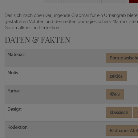
Das sich nach oben verjüngende Grabmal für ein Urnengrab bietet vi
gestalteten Voluten und dem edlen portugiesischem Marmor steht 
Grabmalkunst in Perfektion.
DATEN & FAKTEN
Material:
Portugiesisc
Motiv:
zeitlos
Farbe:
Weiß
Design:
klassisch
Kollektion:
Bildhauer Ate