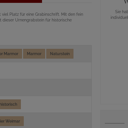
W
Sie ha
el Platz für eine Grabinschrift. Mit den fein
individue
dieser Urnengrabstein für historische
her Marmor
Marmor
Naturstein
historisch
lier Weimar