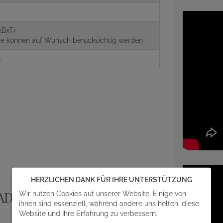
g
xBxT)
aße können auf Wunsch berücksichtig werden
8
HERZLICHEN DANK FÜR IHRE UNTERSTÜTZUNG
ADITION
Wir nutzen Cookies auf unserer Website. Einige von
ihnen sind essenziell, während andere uns helfen, diese
Website und Ihre Erfahrung zu verbessern.