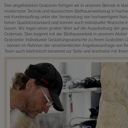
Den abgebildeten Grabstein fertigen wir in unserem Betrieb in kl
modernster Technik und klassischem Bildhauerwerkzeug in hochwe
mit Kundenauftrag unter der Verwendung von hochwertigem Naturst
hohen Qualitätsstandard und können auch individuelle Wünsche in 
lassen. Wir legen einen großen Wert auf die Ausarbeitung der gest
Grabmals. Dies beginnt mit der Bildhauerarbeit in unserem Atelie
Grabstelle. Individuelle Gestaltungswünsche zu Ihrem Grabstein-Un
- können im Rahmen der unverbindlichen Angebotsanfrage von Ihn
Team auch telefonisch beratend zur Seite und erarbeitet mit Ihn