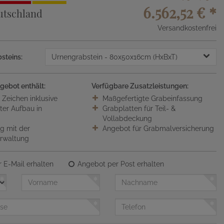
6.562,52 €
*
utschland
Versandkostenfrei
steins:
Urnengrabstein
- 80x50x16cm (HxBxT)
gebot enthält:
Verfügbare Zusatzleistungen:
0 Zeichen inklusive
Maßgefertigte Grabeinfassung
ter Aufbau in
Grabplatten für Teil- &
Vollabdeckung
 mit der
Angebot für Grabmalversicherung
erwaltung
 E-Mail erhalten
Angebot per Post erhalten
Vorname
Nachname
Telefon