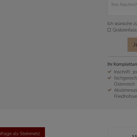
Nachricht
Ich wünsche zu
Grabeinfas
J
Ihr Komplettan
Inschrift: 3
fachgerech
Österreich
Abstimmung
Friedhofsv
frage als Steinmetz