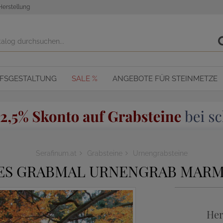
Herstellung
OFSGESTALTUNG
SALE %
ANGEBOTE FÜR STEINMETZE
Serafinum.at
Grabsteine
Urnengrabsteine
ES GRABMAL URNENGRAB MARM
Her