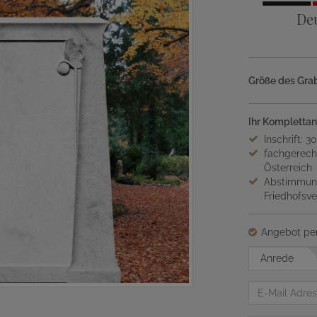
De
Größe des Grab
Ihr Komplettan
Inschrift: 3
fachgerech
Österreich
Abstimmung
Friedhofsv
Angebot per
Anrede
E-
Mail
Adresse