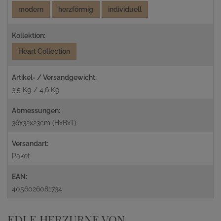
modern
herzförmig
individuell
Kollektion:
Heart Collection
Artikel- / Versandgewicht:
3,5 Kg / 4,6 Kg
Abmessungen:
36x32x23cm (HxBxT)
Versandart:
Paket
EAN:
4056026081734
EDLE HERZURNE VON