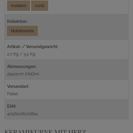
modern
rund
Kollektion:
Nobilmente
Artikel- / Versandgewicht:
2,7 Kg / 3,5 Kg
Abmessungen:
29x21cm (HxDm)
Versandart:
Paket
EAN:
4056026072824
KERAMIKURNE MIT HERZ