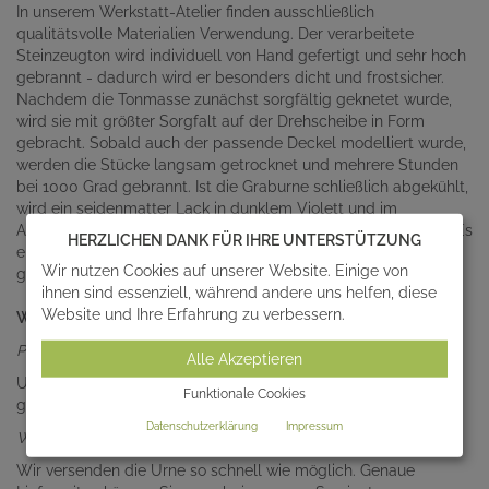
In unserem Werkstatt-Atelier finden ausschließlich
qualitätsvolle Materialien Verwendung. Der verarbeitete
Steinzeugton wird individuell von Hand gefertigt und sehr hoch
gebrannt - dadurch wird er besonders dicht und frostsicher.
Nachdem die Tonmasse zunächst sorgfältig geknetet wurde,
wird sie mit größter Sorgfalt auf der Drehscheibe in Form
gebracht. Sobald auch der passende Deckel modelliert wurde,
werden die Stücke langsam getrocknet und mehrere Stunden
bei 1000 Grad gebrannt. Ist die Graburne schließlich abgekühlt,
wird ein seidenmatter Lack in dunklem Violett und im
Anschluss ein bedeutungsvolles Herz von Hand aufgetragen. Es
HERZLICHEN DANK FÜR IHRE UNTERSTÜTZUNG
entsteht ein individuelles Schmuckstück mit einem besonders
Wir nutzen Cookies auf unserer Website. Einige von
geschmackvollen Erscheinungsbild.
ihnen sind essenziell, während andere uns helfen, diese
Website und Ihre Erfahrung zu verbessern.
Wichtige Fragen
Passt jede Aschekapsel in diese Urne?
Alle Akzeptieren
Unsere Urnen sind so dimensioniert, dass alle in Europa
Funktionale Cookies
geläufigen Aschekapseln in Ihnen Platz finden.
Datenschutzerklärung
Impressum
Wie schnell liefern Sie?
Wir versenden die Urne so schnell wie möglich. Genaue