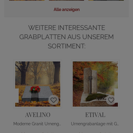
Alle anzeigen
WEITERE INTERESSANTE
GRABPLATTEN AUS UNSEREM
SORTIMENT:
A
AVELINO
ETIVAL
Moderne Granit Urnengrab Liegeplatte
Urnengrabanlage mit Grabstein & Einfassung