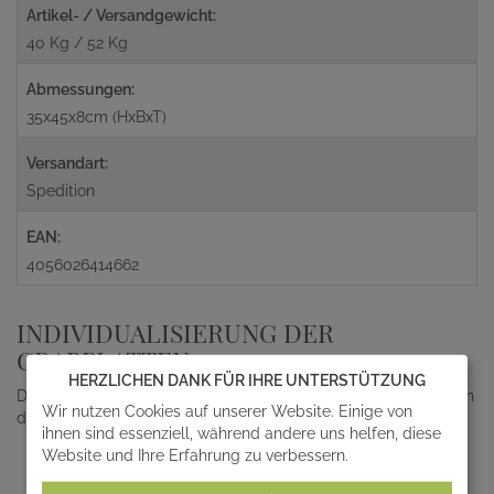
Artikel- / Versandgewicht:
40 Kg / 52 Kg
Abmessungen:
35x45x8cm (HxBxT)
Versandart:
Spedition
EAN:
4056026414662
INDIVIDUALISIERUNG DER
GRABPLATTEN
HERZLICHEN DANK FÜR IHRE UNTERSTÜTZUNG
Das von Hand hergestellte Unikat kann Ihren Wünschen nach in
Wir nutzen Cookies auf unserer Website. Einige von
den folgenden Punkten individualisiert werden.
ihnen sind essenziell, während andere uns helfen, diese
Material; unser breites Sortiment hierzu finden Sie unter
Website und Ihre Erfahrung zu verbessern.
Grabschmuck-Sockel
.