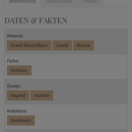
Beschreibung
Bewertungen
Fragen?
DATEN & FAKTEN
Material:
Granit Shanxi Black
Granit
Bronze
Farbe:
Schwarz
Design:
liegend
modern
Kollektion:
Serafinum