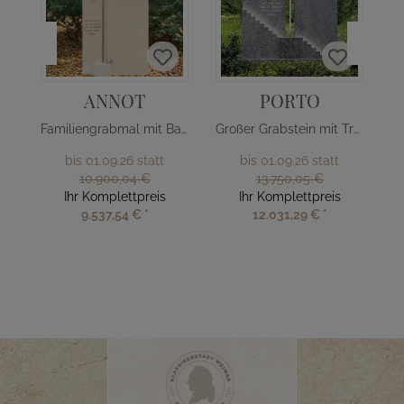
ANNOT
PORTO
Familiengrabmal mit Baum Design
Großer Grabstein mit Treppe & Kreuz
bis 01.09.26 statt
bis 01.09.26 statt
10.900,04 €
13.750,05 €
Ihr Komplettpreis
Ihr Komplettpreis
9.537,54 €
*
12.031,29 €
*