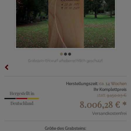
Grabstein-Entwurf urheberrechtlich geschützt.
Herstellungszeit:
ca. 14 Wochen
Ihr Komplettpreis
Hergestellt in
statt
9.150,03 €
8.006,28 €
*
Deutschland
Versandkostenfrei
Größe des Grabsteins: