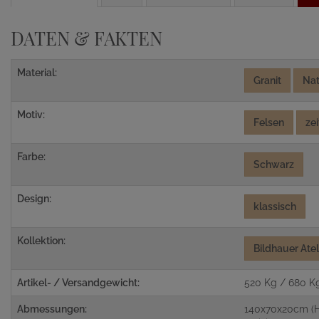
DATEN & FAKTEN
Material:
Granit
Nat
Motiv:
Felsen
zei
Farbe:
Schwarz
Design:
klassisch
Kollektion:
Bildhauer Ate
Artikel- / Versandgewicht:
520 Kg / 680 K
Abmessungen:
140x70x20cm (