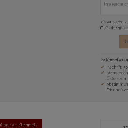
Nachricht
Ich wünsche zu
Grabeinfas
J
Ihr Komplettan
Inschrift: 3
fachgerech
Österreich
Abstimmung
Friedhofsv
frage als Steinmetz