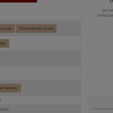
W
Sie ha
individue
urstein
Schwedischer Granit
tlos
lier Weimar
g
HxBxT)