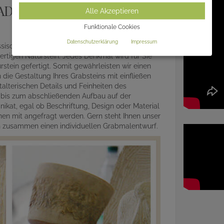
ADITION
Alle Akzeptieren
Funktionale Cookies
Datenschutzerklärung
Impressum
assischer Handarbeit unter dem Einsatz
rtigen Naturstein. Jedes Denkmal wird für Sie
ein gefertigt. Somit gewährleisten wir einen
die Gestaltung Ihres Grabsteins mit einfließen
alterischen Details und Feinheiten des
r bis zum abschließenden Aufbau auf der
ikat, egal ob Beschriftung, Design oder Material
en mit angefragt werden. Gern steht Ihnen unser
en zusammen einen individuellen Grabmalentwurf.