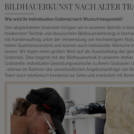
BILDHAUERKUNST NACH ALTER TR
Wie wird Ihr individuelles Grabmal nach Wunsch hergestellt?
Den abgebildeten Grabstein fertigen wir in unserem Betrieb in kl
modernster Technik und klassischem Bildhauerwerkzeug in hochwe
mit Kundenauftrag unter der Verwendung von hochwertigem Naturst
hohen Qualitätsstandard und können auch individuelle Wünsche in 
lassen. Wir legen einen großen Wert auf die Ausarbeitung der gest
Grabmals. Dies beginnt mit der Bildhauerarbeit in unserem Atelie
Grabstelle. Individuelle Gestaltungswünsche zu Ihrem Grabstein-Un
- können im Rahmen der unverbindlichen Angebotsanfrage von Ihn
Team auch telefonisch beratend zur Seite und erarbeitet mit Ihn