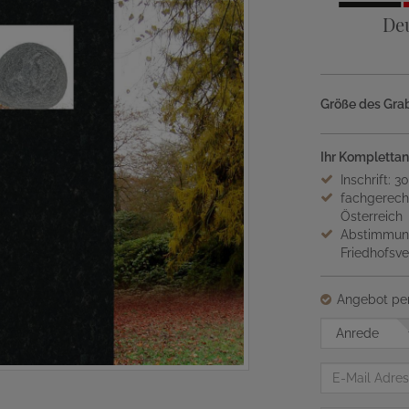
De
Größe des Grab
Ihr Komplettan
Inschrift: 3
fachgerech
Österreich
Abstimmung
Friedhofsv
Angebot per
Anrede
E-
Mail
Adresse