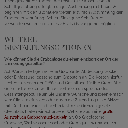
Ihnen gewählten Grabmal per Post zu. Die abschließende
Schriftgestaltung erfolgt in enger Abstimmung mit Ihnen. Wir
beginnen mit den Bildhauerarbeiten erst nach Abstimmung der
Grabmalbeschriftung. Sollten Sie eigene Schriftarten
verwenden wollen, so ist dies z.B. als Gravur gerne möglich.
WEITERE
GESTALTUNGSOPTIONEN
Wie können Sie die Grabanlage als einen einzigartigen Ort der
Erinnerung gestalten?
Auf Wunsch fertigen wir eine Grabplatte, Abdeckung, Sockel
oder Einfassung, passend zum Grabstein an. Die Kosten hierfür
richten sich nach der Größe und Gestaltung für Ihre Grabstätte.
Gerne unterbreiten wir Ihnen hierfür ein entsprechendes
Gesamtangebot. Teilen Sie uns Ihre Wünsche und Ideen einfach
schriftlich, telefonisch oder durch die Zusendung einer Skizze
mit. Der Phantasie sind hierbei fast keine Grenzen gesetzt.
Gleichfalls bieten wir auf unserer Website auch eine
große
Auswahl an Grabschmuckartikeln
an. Ob Grablaterne,
Grabvase, Weihwasserkessel oder Grabfigur – wir haben ein