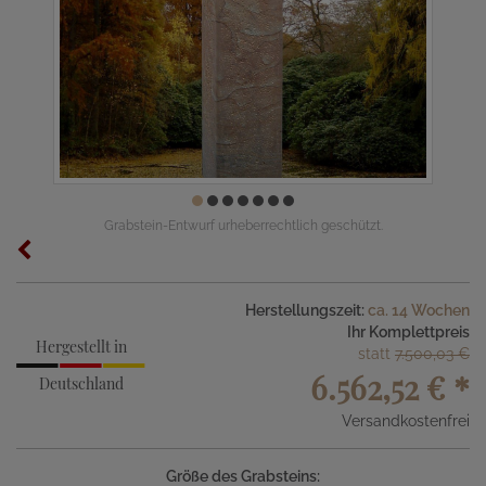
Grabstein-Entwurf urheberrechtlich geschützt.
Herstellungszeit:
ca. 14 Wochen
Ihr Komplettpreis
Hergestellt in
statt
7.500,03 €
6.562,52 €
*
Deutschland
Versandkostenfrei
Größe des Grabsteins: