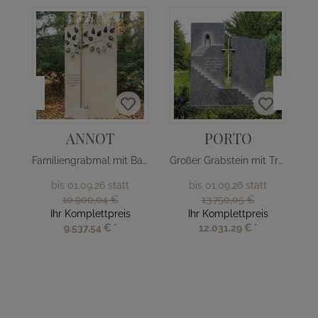
ANNOT
PORTO
Familiengrabmal mit Baum Design
Großer Grabstein mit Treppe & Kreuz
bis 01.09.26 statt
bis 01.09.26 statt
10.900,04 €
13.750,05 €
Ihr Komplettpreis
Ihr Komplettpreis
9.537,54 €
*
12.031,29 €
*