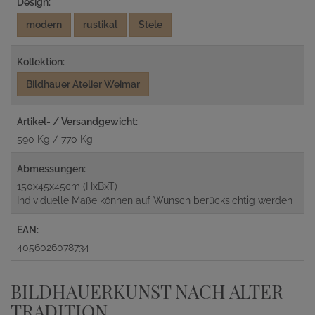
Design:
modern
rustikal
Stele
Kollektion:
Bildhauer Atelier Weimar
Artikel- / Versandgewicht:
590 Kg / 770 Kg
Abmessungen:
150x45x45cm (HxBxT)
Individuelle Maße können auf Wunsch berücksichtig werden
EAN:
4056026078734
BILDHAUERKUNST NACH ALTER
TRADITION