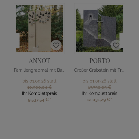
ANNOT
PORTO
Familiengrabmal mit Baum Design
Großer Grabstein mit Treppe & Kreuz
bis 01.09.26 statt
bis 01.09.26 statt
10.900,04 €
13.750,05 €
Ihr Komplettpreis
Ihr Komplettpreis
9.537,54 €
*
12.031,29 €
*