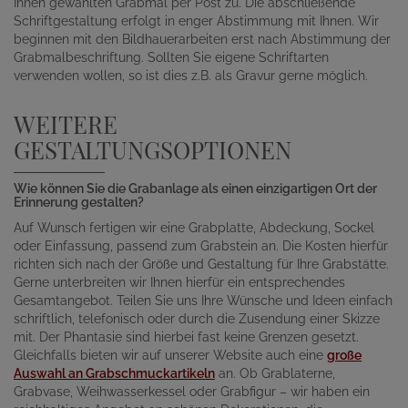
Ihnen gewählten Grabmal per Post zu. Die abschließende
Schriftgestaltung erfolgt in enger Abstimmung mit Ihnen. Wir
beginnen mit den Bildhauerarbeiten erst nach Abstimmung der
Grabmalbeschriftung. Sollten Sie eigene Schriftarten
verwenden wollen, so ist dies z.B. als Gravur gerne möglich.
WEITERE
GESTALTUNGSOPTIONEN
Wie können Sie die Grabanlage als einen einzigartigen Ort der
Erinnerung gestalten?
Auf Wunsch fertigen wir eine Grabplatte, Abdeckung, Sockel
oder Einfassung, passend zum Grabstein an. Die Kosten hierfür
richten sich nach der Größe und Gestaltung für Ihre Grabstätte.
Gerne unterbreiten wir Ihnen hierfür ein entsprechendes
Gesamtangebot. Teilen Sie uns Ihre Wünsche und Ideen einfach
schriftlich, telefonisch oder durch die Zusendung einer Skizze
mit. Der Phantasie sind hierbei fast keine Grenzen gesetzt.
Gleichfalls bieten wir auf unserer Website auch eine
große
Auswahl an Grabschmuckartikeln
an. Ob Grablaterne,
Grabvase, Weihwasserkessel oder Grabfigur – wir haben ein