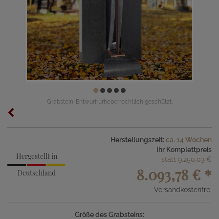
Grabstein-Entwurf urheberrechtlich geschützt.
Herstellungszeit:
ca. 14 Wochen
Ihr Komplettpreis
Hergestellt in
statt
9.250,03 €
8.093,78 €
*
Deutschland
Versandkostenfrei
Größe des Grabsteins: