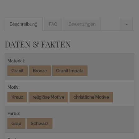
Beschreibung
FAQ
Bewertungen
DATEN & FAKTEN
Material:
Granit
Bronze
Granit Impala
Motiv:
Kreuz
religiöse Motive
christliche Motive
Farbe:
Grau
Schwarz