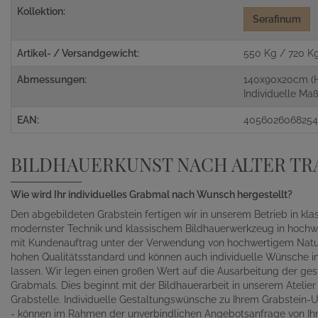
Kollektion:
Serafinum
Artikel- / Versandgewicht:
550 Kg / 720 K
Abmessungen:
140x90x20cm (
Individuelle M
EAN:
405602606825
BILDHAUERKUNST NACH ALTER TR
Wie wird Ihr individuelles Grabmal nach Wunsch hergestellt?
Den abgebildeten Grabstein fertigen wir in unserem Betrieb in kl
modernster Technik und klassischem Bildhauerwerkzeug in hochwe
mit Kundenauftrag unter der Verwendung von hochwertigem Naturst
hohen Qualitätsstandard und können auch individuelle Wünsche in 
lassen. Wir legen einen großen Wert auf die Ausarbeitung der gest
Grabmals. Dies beginnt mit der Bildhauerarbeit in unserem Atelie
Grabstelle. Individuelle Gestaltungswünsche zu Ihrem Grabstein-Un
- können im Rahmen der unverbindlichen Angebotsanfrage von Ihn