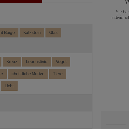
W
Sie ha
individue
nt Beige
Kalkstein
Glas
Kreuz
Lebenslinie
Vogel
ve
christliche Motive
Tiere
Licht