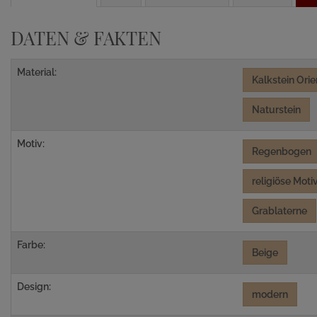
DATEN & FAKTEN
Material:
Kalkstein Orie
Naturstein
Motiv:
Regenbogen
religiöse Moti
Grablaterne
Farbe:
Beige
Design:
modern