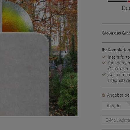
De
Größe des Grab
Ihr Komplettan
Inschrift: 3
fachgerech
Österreich
Abstimmung
Friedhofsv
Angebot per
Anrede
E-
Mail
Adresse