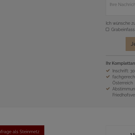
Nachricht
Ich wünsche zu
Grabeinfas
J
Ihr Komplettan
Inschrift: 3
fachgerech
Österreich
Abstimmung
Friedhofsv
frage als Steinmetz