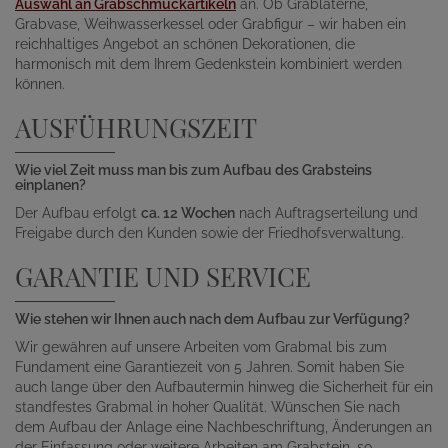
Auswahl an Grabschmuckartikeln
an. Ob Grablaterne,
Grabvase, Weihwasserkessel oder Grabfigur – wir haben ein
reichhaltiges Angebot an schönen Dekorationen, die
harmonisch mit dem Ihrem Gedenkstein kombiniert werden
können.
AUSFÜHRUNGSZEIT
Wie viel Zeit muss man bis zum Aufbau des Grabsteins
einplanen?
Der Aufbau erfolgt
ca. 12 Wochen
nach Auftragserteilung und
Freigabe durch den Kunden sowie der Friedhofsverwaltung.
GARANTIE UND SERVICE
Wie stehen wir Ihnen auch nach dem Aufbau zur Verfügung?
Wir gewähren auf unsere Arbeiten vom Grabmal bis zum
Fundament eine Garantiezeit von 5 Jahren. Somit haben Sie
auch lange über den Aufbautermin hinweg die Sicherheit für ein
standfestes Grabmal in hoher Qualität. Wünschen Sie nach
dem Aufbau der Anlage eine Nachbeschriftung, Änderungen an
der Einfassung oder weitere Arbeiten am Grabstein, so