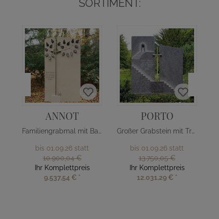
SORTIMENT:
ANNOT
PORTO
Familiengrabmal mit Baum Design
Großer Grabstein mit Treppe & Kreuz
bis 01.09.26 statt
bis 01.09.26 statt
10.900,04 €
13.750,05 €
Ihr Komplettpreis
Ihr Komplettpreis
9.537,54 €
*
12.031,29 €
*