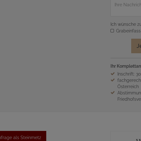
Nachricht
Ich wünsche zu
Grabeinfas
J
Ihr Komplettan
Inschrift: 3
fachgerech
Österreich
Abstimmung
Friedhofsv
frage als Steinmetz