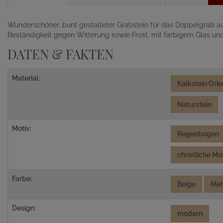
Wunderschöner, bunt gestalteter Grabstein für das Doppelgrab aus
Beständigkeit gegen Witterung sowie Frost, mit farbigem Glas und
DATEN & FAKTEN
Material:
Kalkstein Orie
Naturstein
Motiv:
Regenbogen
christliche Mo
Farbe:
Beige
Meh
Design:
modern