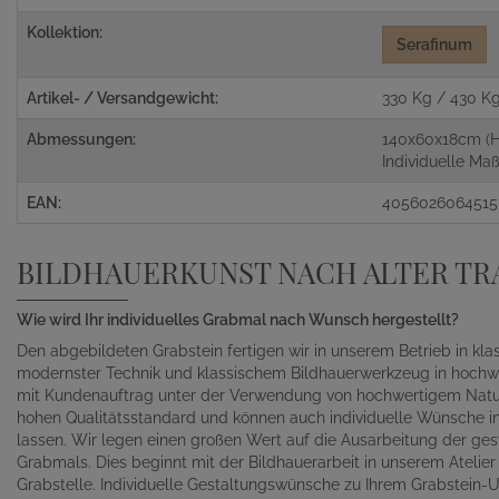
Kollektion:
Serafinum
Artikel- / Versandgewicht:
330 Kg / 430 K
Abmessungen:
140x60x18cm (H
Individuelle M
EAN:
4056026064515
BILDHAUERKUNST NACH ALTER TR
Wie wird Ihr individuelles Grabmal nach Wunsch hergestellt?
Den abgebildeten Grabstein fertigen wir in unserem Betrieb in kl
modernster Technik und klassischem Bildhauerwerkzeug in hochwe
mit Kundenauftrag unter der Verwendung von hochwertigem Naturst
hohen Qualitätsstandard und können auch individuelle Wünsche in 
lassen. Wir legen einen großen Wert auf die Ausarbeitung der gest
Grabmals. Dies beginnt mit der Bildhauerarbeit in unserem Atelie
Grabstelle. Individuelle Gestaltungswünsche zu Ihrem Grabstein-Un