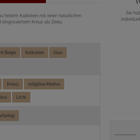
W
Sie ha
 hellem Kalkstein mit einer natürlichen
individue
 eingraviertem Kreuz als Deko.
nt Beige
Kalkstein
Glas
Kreuz
religiöse Motive
tive
Licht
rfarbig