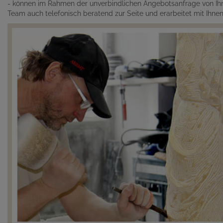
- können im Rahmen der unverbindlichen Angebotsanfrage von Ihn
Team auch telefonisch beratend zur Seite und erarbeitet mit Ihn