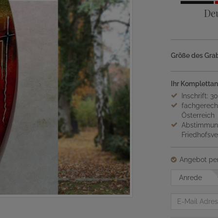
De
Größe des Grab
Ihr Komplettan
Inschrift: 3
fachgerech
Österreich
Abstimmung
Friedhofsv
Angebot per
Anrede
E-
Mail
Adresse