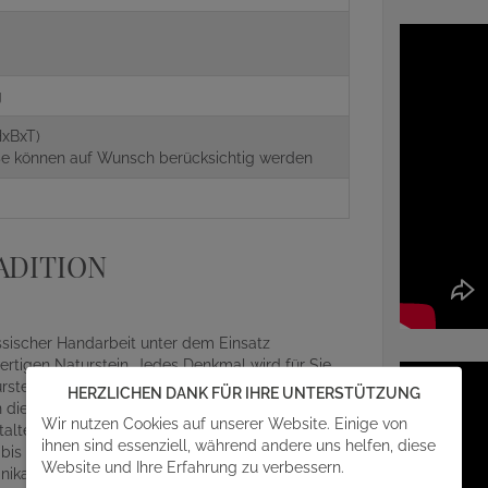
g
xBxT)
aße können auf Wunsch berücksichtig werden
ADITION
assischer Handarbeit unter dem Einsatz
rtigen Naturstein. Jedes Denkmal wird für Sie
ein gefertigt. Somit gewährleisten wir einen
HERZLICHEN DANK FÜR IHRE UNTERSTÜTZUNG
die Gestaltung Ihres Grabsteins mit einfließen
Wir nutzen Cookies auf unserer Website. Einige von
alterischen Details und Feinheiten des
ihnen sind essenziell, während andere uns helfen, diese
r bis zum abschließenden Aufbau auf der
Website und Ihre Erfahrung zu verbessern.
ikat, egal ob Beschriftung, Design oder Material